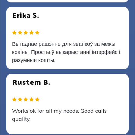
Erika S.
Выгаднае рашэнне для званкоў за межы
краіны. Просты ў выкарыстанні інтэрфейс і
разумныя кошты.
Rustem B.
Works ok for all my needs. Good calls
quality.