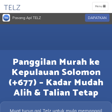
TELZ
Toggle
Menu
navigation
Pasang Apl TELZ
DAPATKAN
Panggilan Murah ke
Kepulauan Solomon
(+677) – Kadar Mudah
Alih & Talian Tetap
Muat turun apl Telz untuk mula memanggil