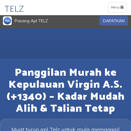
TELZ
Toggle
Menu
navigation
Pasang Apl TELZ
DAPATKAN
Panggilan Murah ke
Kepulauan Virgin A.S.
(+1340) – Kadar Mudah
Alih & Talian Tetap
Muat turun apl Telz untuk mula memanggil