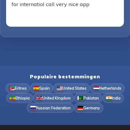
for internatiol call very nice app
Populaire bestemmingen
Eritrea
Spain
United States
Netherlands
Ethiopia
United Kingdom
Pakistan
India
Russian Federation
Germany