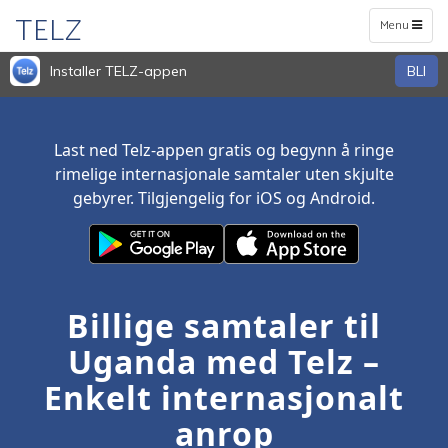
TELZ
Toggle
Menu
navigation
Installer TELZ-appen
BLI
Last ned Telz-appen gratis og begynn å ringe
rimelige internasjonale samtaler uten skjulte
gebyrer. Tilgjengelig for iOS og Android.
Billige samtaler til
Uganda med Telz –
Enkelt internasjonalt
anrop