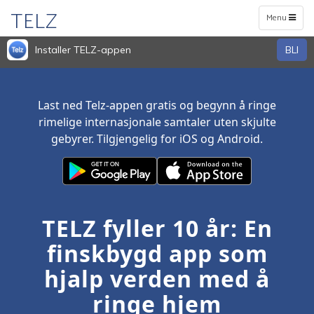
TELZ
Toggle
Menu
navigation
Installer TELZ-appen
BLI
Last ned Telz-appen gratis og begynn å ringe
rimelige internasjonale samtaler uten skjulte
gebyrer. Tilgjengelig for iOS og Android.
TELZ fyller 10 år: En
finskbygd app som
hjalp verden med å
ringe hjem