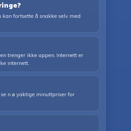
ringe?
du kan fortsette å snakke selv med
en trenger ikke appen. Internett er
e internett.
å se n ø yaktige minuttpriser for