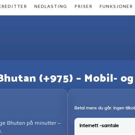
KREDITTER
NEDLASTING
PRISER
FUNKSJONER
 Bhutan (+975) – Mobil- o
Betal mens du går. Ingen tilko
nge Bhutan på minutter –
Internett -samtale
.