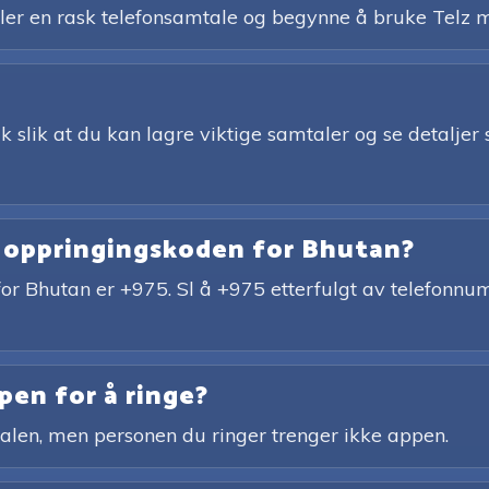
ller en rask telefonsamtale og begynne å bruke Telz 
ak slik at du kan lagre viktige samtaler og se detaljer 
e oppringingskoden for Bhutan?
for Bhutan er +975. Sl å +975 etterfulgt av telefon
en for å ringe?
alen, men personen du ringer trenger ikke appen.