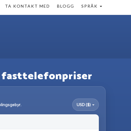
TA KONTAKT MED
BLOGG
SPRÅK
g fasttelefonpriser
blingsgebyr.
USD ($)