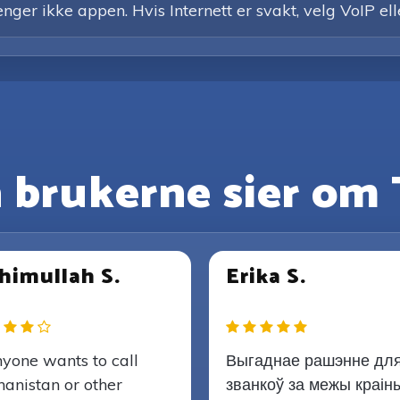
enger ikke appen. Hvis Internett er svakt, velg VoIP ell
 brukerne sier om 
himullah S.
Erika S.
nyone wants to call
Выгаднае рашэнне дл
hanistan or other
званкоў за межы краіны