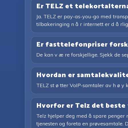
Er TELZ et telekortaltern
Ja. TELZ er pay-as-you-go med transpar
tilbakeringing n å r internett er d å rlig
Er fasttelefonpriser forsk
De kan v æ re forskjellige. Sjekk de se
Hvordan er samtalekvalit
TELZ st ø tter VoIP-samtaler av h ø y kv
Hvorfor er Telz det beste
Telz hjelper deg med å spare penger m
tjenesten og foreta en prøvesamtale. Du