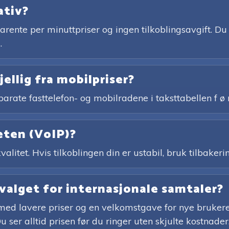
ativ?
ente per minuttpriser og ingen tilkoblingsavgift. Du 
.
jellig fra mobilpriser?
parate fasttelefon- og mobilradene i taksttabellen f ø r
eten (VoIP)?
alitet. Hvis tilkoblingen din er ustabil, bruk tilbakeri
 valget for internasjonale samtaler?
ed lavere priser og en velkomstgave for nye brukere –
 ser alltid prisen før du ringer uten skjulte kostnade