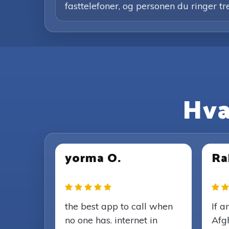
fasttelefoner, og personen du ringer tr
Hva
yorma O.
Ra
the best app to call when
If a
no one has. internet in
Afg