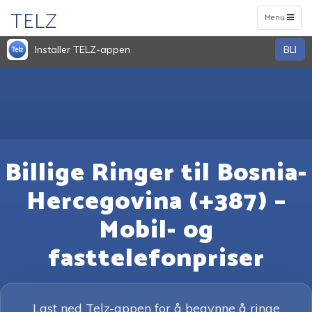
TELZ
Toggle
Menu
navigation
Installer TELZ-appen
BLI
Billige Ringer til Bosnia-
Hercegovina (+387) –
Mobil- og
fasttelefonpriser
Last ned Telz-appen for å begynne å ringe