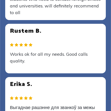
and universities. will definitely recommend
to all
Rustem B.
Works ok for all my needs. Good calls
quality.
Erika S.
Выгаднае рашэнне для званкоў за межы