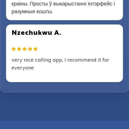
краіны. Просты ў выкарыстанні інтэрфейс і
разумныя кошты.
Nzechukwu A.
very nice calling app, I recommend it for
everyone