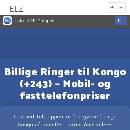
TELZ
Toggle
Menu
navigation
Installer TELZ-appen
BLI
Billige Ringer til Kongo
(+243) – Mobil- og
fasttelefonpriser
Last ned Telz-appen for å begynne å ringe
Kongo på minutter – gratis å installere.