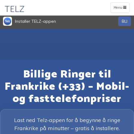
TELZ
Toggle
Menu
navigation
Installer TELZ-appen
BLI
Billige Ringer til
Frankrike (+33) – Mobil-
og fasttelefonpriser
Last ned Telz-appen for å begynne å ringe
Frankrike på minutter – gratis å installere.