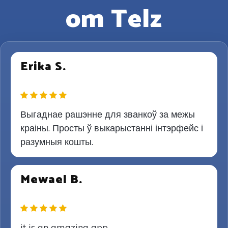
om Telz
Erika S.
Выгаднае рашэнне для званкоў за межы
краіны. Просты ў выкарыстанні інтэрфейс і
разумныя кошты.
Mewael B.
it is an amazing app