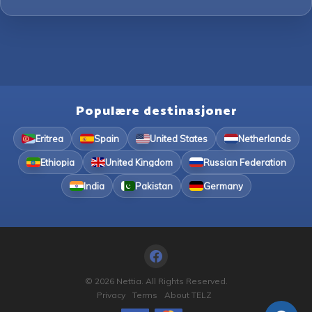
Populære destinasjoner
Eritrea
Spain
United States
Netherlands
Ethiopia
United Kingdom
Russian Federation
India
Pakistan
Germany
© 2026 Nettia. All Rights Reserved.
Privacy
Terms
About TELZ