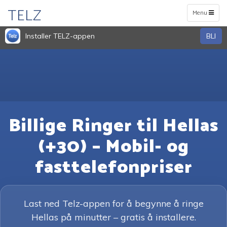
TELZ
Toggle
Menu
navigation
Installer TELZ-appen
BLI
Billige Ringer til Hellas
(+30) – Mobil- og
fasttelefonpriser
Last ned Telz-appen for å begynne å ringe
Hellas på minutter – gratis å installere.