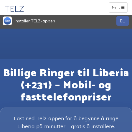
TELZ
Toggle
Menu
navigation
Installer TELZ-appen
BLI
Billige Ringer til Liberia
(+231) – Mobil- og
fasttelefonpriser
Last ned Telz-appen for å begynne å ringe
Liberia på minutter – gratis å installere.