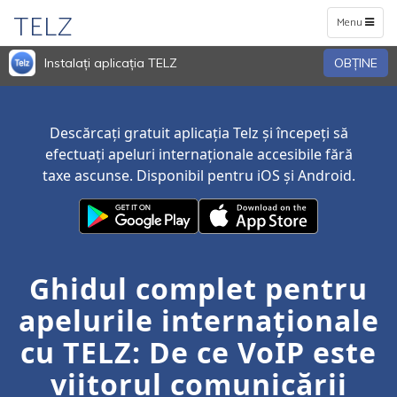
TELZ
Toggle
Menu
navigation
Instalați aplicația TELZ
OBŢINE
Descărcați gratuit aplicația Telz și începeți să
efectuați apeluri internaționale accesibile fără
taxe ascunse. Disponibil pentru iOS și Android.
Ghidul complet pentru
apelurile internaționale
cu TELZ: De ce VoIP este
viitorul comunicării