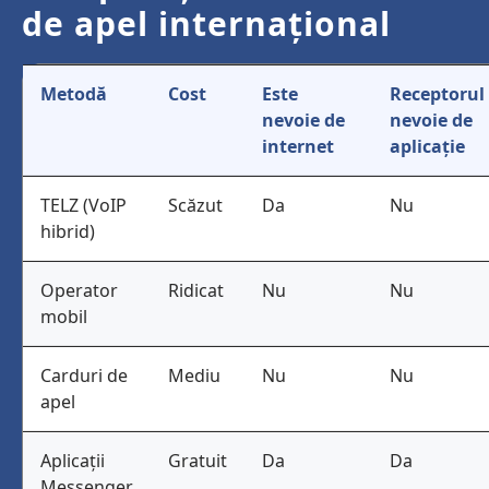
de apel internațional
Metodă
Cost
Este
Receptorul
nevoie de
nevoie de
internet
aplicație
TELZ (VoIP
Scăzut
Da
Nu
hibrid)
Operator
Ridicat
Nu
Nu
mobil
Carduri de
Mediu
Nu
Nu
apel
Aplicații
Gratuit
Da
Da
Messenger