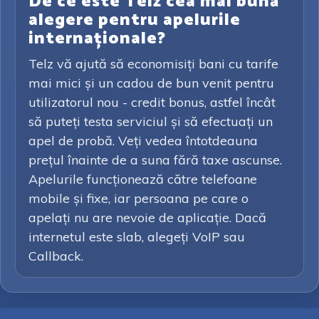
De ce este Telz cea mai bună
alegere pentru apelurile
internaționale?
Telz vă ajută să economisiți bani cu tarife
mai mici și un cadou de bun venit pentru
utilizatorul nou - credit bonus, astfel încât
să puteți testa serviciul și să efectuați un
apel de probă. Veți vedea întotdeauna
prețul înainte de a suna fără taxe ascunse.
Apelurile funcționează către telefoane
mobile și fixe, iar persoana pe care o
apelați nu are nevoie de aplicație. Dacă
internetul este slab, alegeți VoIP sau
Callback.