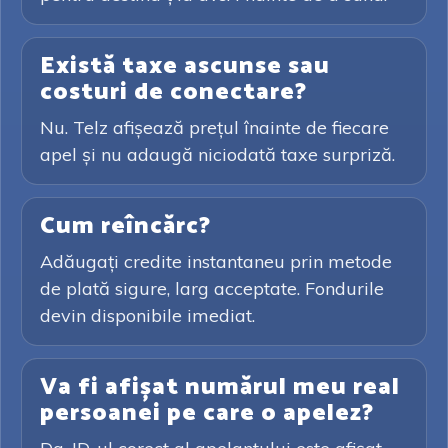
Există taxe ascunse sau
costuri de conectare?
Nu. Telz afișează prețul înainte de fiecare
apel și nu adaugă niciodată taxe surpriză.
Cum reîncărc?
Adăugați credite instantaneu prin metode
de plată sigure, larg acceptate. Fondurile
devin disponibile imediat.
Va fi afișat numărul meu real
persoanei pe care o apelez?