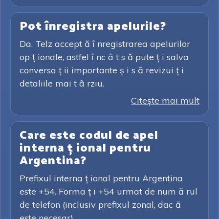
Pot înregistra apelurile?
Da. Telz accept ă î nregistrarea apelurilor
op ț ionale, astfel î nc â t s ă pute ț i salva
conversa ț ii importante ș i s ă revizui ț i
detaliile mai t â rziu.
Citeşte mai mult
Care este codul de apel
interna ț ional pentru
Argentina?
Prefixul interna ț ional pentru Argentina
este +54. Forma ț i +54 urmat de num ă rul
de telefon (inclusiv prefixul zonal, dac ă
este necesar).