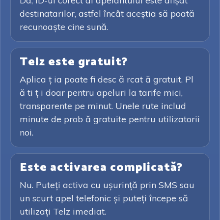
Da, ID-ul corect al apelantului este afișat
destinatarilor, astfel încât aceștia să poată
recunoaște cine sună.
Telz este gratuit?
Aplica ț ia poate fi desc ă rcat ă gratuit. Pl
ă ti ț i doar pentru apeluri la tarife mici,
transparente pe minut. Unele rute includ
minute de prob ă gratuite pentru utilizatorii
noi.
Este activarea complicată?
Nu. Puteți activa cu ușurință prin SMS sau
un scurt apel telefonic și puteți începe să
utilizați Telz imediat.