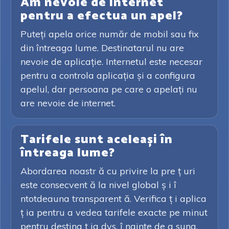
Am nevoie de internet
pentru a efectua un apel?
Puteți apela orice număr de mobil sau fix
din întreaga lume. Destinatarul nu are
nevoie de aplicație. Internetul este necesar
pentru a controla aplicația și a configura
apelul, dar persoana pe care o apelați nu
are nevoie de internet.
Tarifele sunt aceleași în
întreaga lume?
Abordarea noastr ă cu privire la pre ț uri
este consecvent ă la nivel global ș i î
ntotdeauna transparent ă. Verifica ț i aplica
ț ia pentru a vedea tarifele exacte pe minut
pentru destina ț ia dvs. î nainte de a suna.