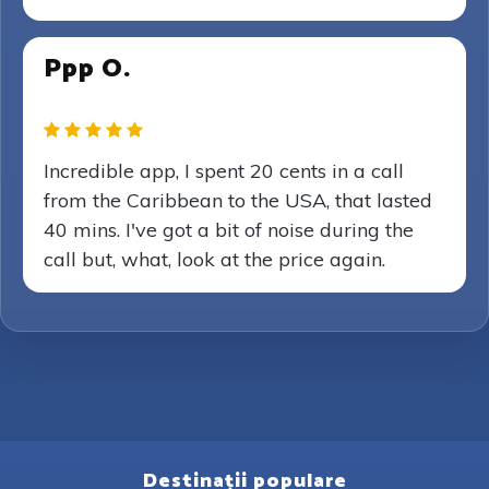
Ppp O.
Incredible app, I spent 20 cents in a call
from the Caribbean to the USA, that lasted
40 mins. I've got a bit of noise during the
call but, what, look at the price again.
Destinații populare