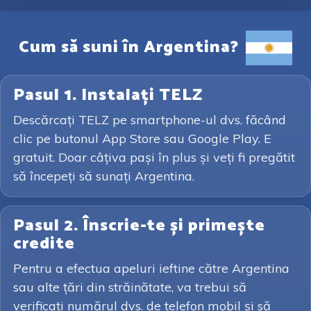
Cum să suni în Argentina?
Pasul 1. Instalați TELZ
Descărcați TELZ pe smartphone-ul dvs. făcând
clic pe butonul App Store sau Google Play. E
gratuit. Doar câțiva pași în plus și veți fi pregătit
să începeți să sunați Argentina.
Pasul 2. Înscrie-te și primește
credite
Pentru a efectua apeluri ieftine către Argentina
sau alte țări din străinătate, va trebui să
verificați numărul dvs. de telefon mobil și să