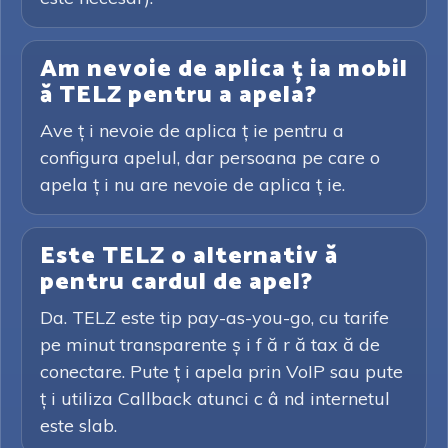
Am nevoie de aplica ț ia mobil
ă TELZ pentru a apela?
Ave ț i nevoie de aplica ț ie pentru a
configura apelul, dar persoana pe care o
apela ț i nu are nevoie de aplica ț ie.
Este TELZ o alternativ ă
pentru cardul de apel?
Da. TELZ este tip pay-as-you-go, cu tarife
pe minut transparente ș i f ă r ă tax ă de
conectare. Pute ț i apela prin VoIP sau pute
ț i utiliza Callback atunci c â nd internetul
este slab.