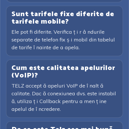
Sunt tarifele fixe diferite de
tarifele mobile?
Ele pot fi diferite. Verifica ț i r â ndurile
separate de telefon fix ș i mobil din tabelul
de tarife î nainte de a apela.
Cum este calitatea apelurilor
(VoIP)?
TELZ accept ă apeluri VoIP de î nalt ă
calitate. Dac ă conexiunea dvs. este instabil
ă, utiliza ț i Callback pentru a men ț ine
apelul de î ncredere.