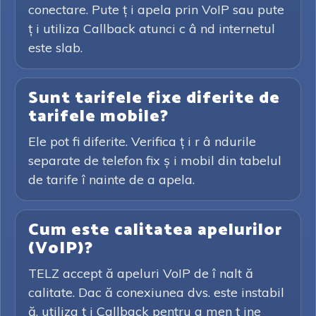
conectare. Pute ț i apela prin VoIP sau pute
ț i utiliza Callback atunci c â nd internetul
este slab.
Sunt tarifele fixe diferite de
tarifele mobile?
Ele pot fi diferite. Verifica ț i r â ndurile
separate de telefon fix ș i mobil din tabelul
de tarife î nainte de a apela.
Cum este calitatea apelurilor
(VoIP)?
TELZ accept ă apeluri VoIP de î nalt ă
calitate. Dac ă conexiunea dvs. este instabil
ă, utiliza ț i Callback pentru a men ț ine