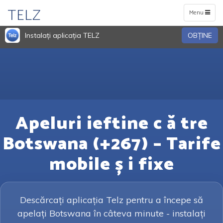
TELZ
Toggle
Menu
navigation
Instalați aplicația TELZ
OBŢINE
Apeluri ieftine c ă tre
Botswana (+267) – Tarife
mobile ș i fixe
Descărcați aplicația Telz pentru a începe să
apelați Botswana în câteva minute - instalați