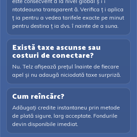
este consecvent ă la nivel global ș i î
ntotdeauna transparent ă. Verifica ț i aplica
ț ia pentru a vedea tarifele exacte pe minut
pentru destina ț ia dvs. î nainte de a suna.
Există taxe ascunse sau
costuri de conectare?
Nu. Telz afișează prețul înainte de fiecare
apel și nu adaugă niciodată taxe surpriză.
Cum reîncărc?
Adăugați credite instantaneu prin metode
de plată sigure, larg acceptate. Fondurile
devin disponibile imediat.