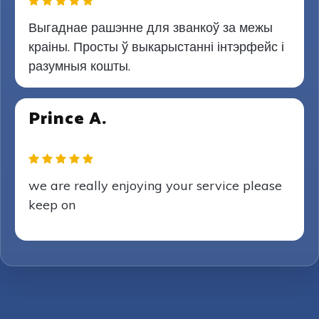
Выгаднае рашэнне для званкоў за межы
краіны. Просты ў выкарыстанні інтэрфейс і
разумныя кошты.
Prince A.
we are really enjoying your service please
keep on