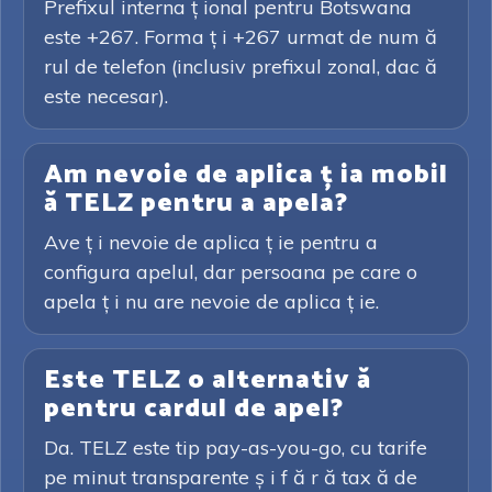
Prefixul interna ț ional pentru Botswana
este +267. Forma ț i +267 urmat de num ă
rul de telefon (inclusiv prefixul zonal, dac ă
este necesar).
Am nevoie de aplica ț ia mobil
ă TELZ pentru a apela?
Ave ț i nevoie de aplica ț ie pentru a
configura apelul, dar persoana pe care o
apela ț i nu are nevoie de aplica ț ie.
Este TELZ o alternativ ă
pentru cardul de apel?
Da. TELZ este tip pay-as-you-go, cu tarife
pe minut transparente ș i f ă r ă tax ă de