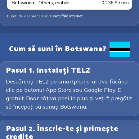
Botswana - Others, mobile
0,236 $ / min.
Puteți de asemenea să
sunați fără internet
.
Cum să suni în Botswana?
Pasul 1. Instalați TELZ
Descărcați TELZ pe smartphone-ul dvs. făcând
clic pe butonul App Store sau Google Play. E
gratuit. Doar câțiva pași în plus și veți fi pregătit
să începeți să sunați Botswana.
Pasul 2. Înscrie-te și primește
credite