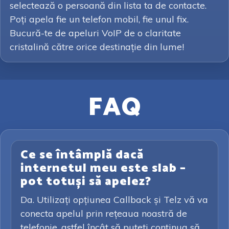
selectează o persoană din lista ta de contacte.
Poți apela fie un telefon mobil, fie unul fix.
Bucură-te de apeluri VoIP de o claritate
cristalină către orice destinație din lume!
FAQ
Ce se întâmplă dacă
internetul meu este slab –
pot totuși să apelez?
Da. Utilizați opțiunea Callback și Telz vă va
conecta apelul prin rețeaua noastră de
telefonie, astfel încât să puteți continua să