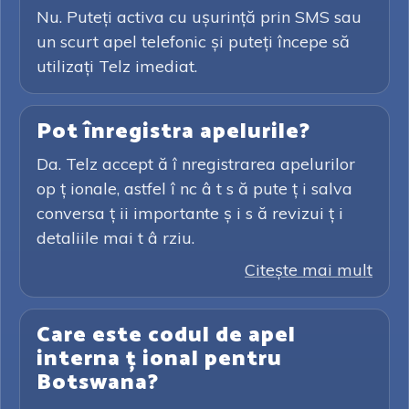
Nu. Puteți activa cu ușurință prin SMS sau
un scurt apel telefonic și puteți începe să
utilizați Telz imediat.
Pot înregistra apelurile?
Da. Telz accept ă î nregistrarea apelurilor
op ț ionale, astfel î nc â t s ă pute ț i salva
conversa ț ii importante ș i s ă revizui ț i
detaliile mai t â rziu.
Citeşte mai mult
Care este codul de apel
interna ț ional pentru
Botswana?