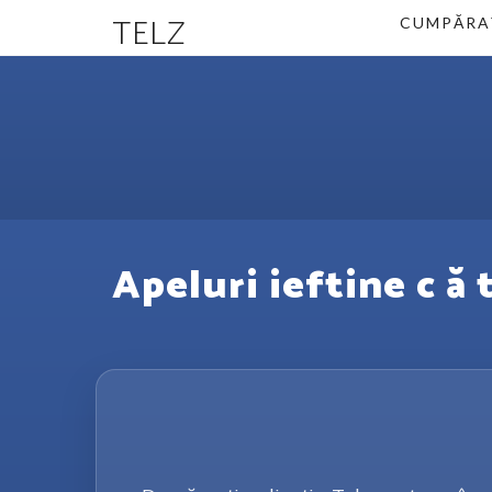
TELZ
CUMPĂRA
Apeluri ieftine c ă 