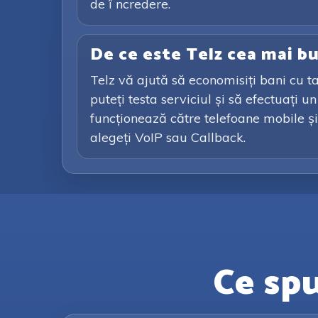
de î ncredere.
De ce este Telz cea mai b
Telz vă ajută să economisiți bani cu ta
puteți testa serviciul și să efectuați 
funcționează către telefoane mobile și 
alegeți VoIP sau Callback.
Ce spu