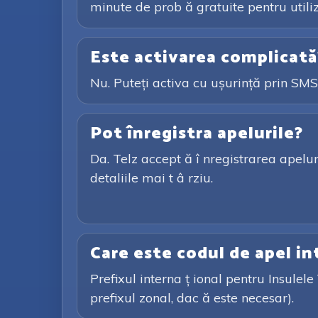
minute de prob ă gratuite pentru utiliza
Este activarea complicată
Nu. Puteți activa cu ușurință prin SMS 
Pot înregistra apelurile?
Da. Telz accept ă î nregistrarea apeluril
detaliile mai t â rziu.
Care este codul de apel in
Prefixul interna ț ional pentru Insulel
prefixul zonal, dac ă este necesar).