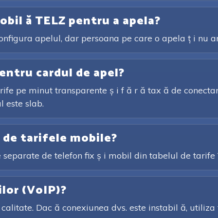
obil ă TELZ pentru a apela?
configura apelul, dar persoana pe care o apela ț i nu ar
entru cardul de apel?
ife pe minut transparente ș i f ă r ă tax ă de conectare
l este slab.
e de tarifele mobile?
ile separate de telefon fix ș i mobil din tabelul de tarife
ilor (VoIP)?
calitate. Dac ă conexiunea dvs. este instabil ă, utiliza