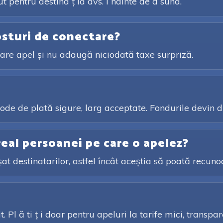
 pentru destina ț ia dvs. î nainte de a suna.
osturi de conectare?
ecare apel și nu adaugă niciodată taxe surpriză.
de de plată sigure, larg acceptate. Fondurile devin d
eal persoanei pe care o apelez?
șat destinatarilor, astfel încât aceștia să poată recuno
it. Pl ă ti ț i doar pentru apeluri la tarife mici, transp