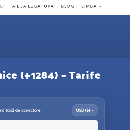
CI
A LUA LEGATURA
BLOG
LIMBA
nice (+1284) – Tarife
ără taxă de conectare.
USD ($)