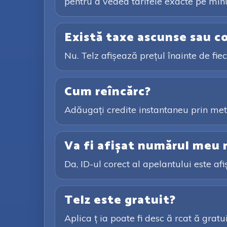
pentru a vedea tarifele exacte pe minut
Există taxe ascunse sau c
Nu. Telz afișează prețul înainte de fi
Cum reîncărc?
Adăugați credite instantaneu prin meto
Va fi afișat numărul meu r
Da, ID-ul corect al apelantului este afi
Telz este gratuit?
Aplica ț ia poate fi desc ă rcat ă gratu