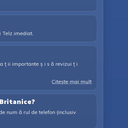
i Telz imediat.
 ț ii importante ș i s ă revizui ț i
Citeşte mai mult
 Britanice?
de num ă rul de telefon (inclusiv