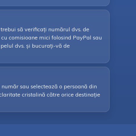
 trebui să verificați numărul dvs. de
ri cu comisioane mici folosind PayPal sau
apelul dvs. și bucurați-vă de
 un număr sau selectează o persoană din
claritate cristalină către orice destinație