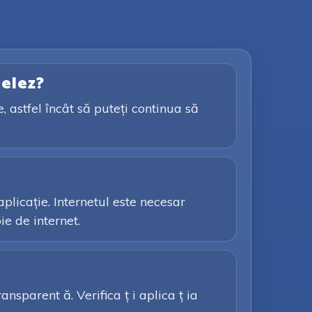
pelez?
, astfel încât să puteți continua să
plicație. Internetul este necesar
ie de internet.
nsparent ă. Verifica ț i aplica ț ia