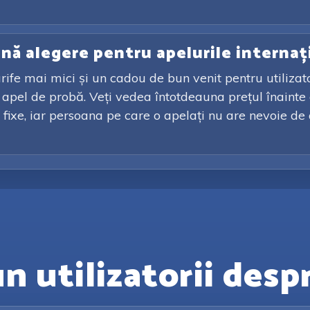
ună alegere pentru apelurile internaț
rife mai mici și un cadou de bun venit pentru utilizato
un apel de probă. Veți vedea întotdeauna prețul înaint
fixe, iar persoana pe care o apelați nu are nevoie de a
n utilizatorii desp