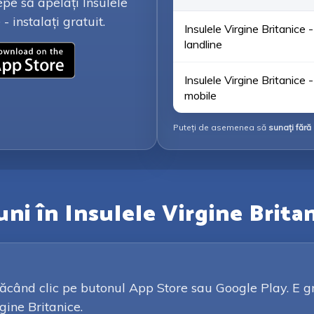
epe să apelați Insulele
 instalați gratuit.
Insulele Virgine Britanice -
landline
Insulele Virgine Britanice -
mobile
Puteți de asemenea să
sunați fără 
ni în Insulele Virgine Brita
ând clic pe butonul App Store sau Google Play. E gratu
gine Britanice.