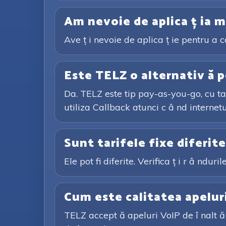
Am nevoie de aplica ț ia m
Ave ț i nevoie de aplica ț ie pentru a 
Este TELZ o alternativ ă p
Da. TELZ este tip pay-as-you-go, cu tar
utiliza Callback atunci c â nd internetu
Sunt tarifele fixe diferit
Ele pot fi diferite. Verifica ț i r â ndur
Cum este calitatea apelur
TELZ accept ă apeluri VoIP de î nalt ă 