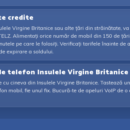
te credite
ulele Virgine Britanice sau alte țări din străinătate, va
e TELZ. Alimentați orice număr de mobil din 150 de ță
ele pe care le folosiți. Verificați tarifele înainte de 
e expirare a soldului.
e telefon Insulele Virgine Britanice
ale cu cineva din Insulele Virgine Britanice. Tastează
efon mobil, fie unul fix. Bucură-te de apeluri VoIP de o 