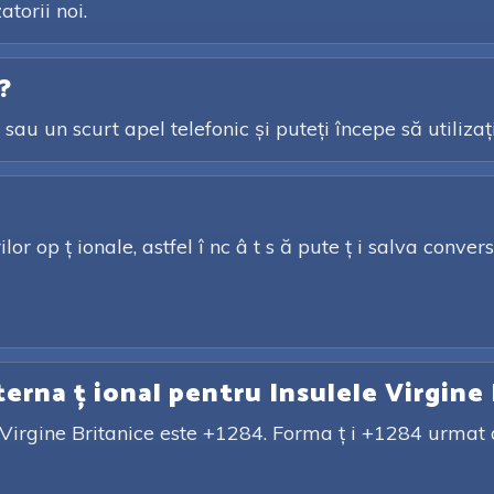
torii noi.
?
sau un scurt apel telefonic și puteți începe să utilizaț
or op ț ionale, astfel î nc â t s ă pute ț i salva conversa
terna ț ional pentru Insulele Virgine
e Virgine Britanice este +1284. Forma ț i +1284 urmat 