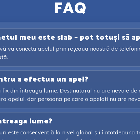
FAQ
etul meu este slab – pot totuși să a
 vă va conecta apelul prin rețeaua noastră de telefonie
ată.
ntru a efectua un apel?
fix din întreaga lume. Destinatarul nu are nevoie de a
ura apelul, dar persoana pe care o apelați nu are nevo
întreaga lume?
ri este consecvent ă la nivel global ș i î ntotdeauna tra