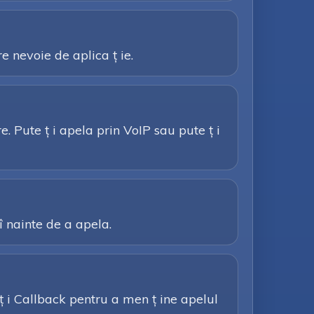
e nevoie de aplica ț ie.
. Pute ț i apela prin VoIP sau pute ț i
 î nainte de a apela.
 ț i Callback pentru a men ț ine apelul