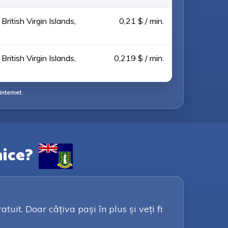
 British Virgin Islands,
0,21 $ / min.
 British Virgin Islands,
0,219 $ / min.
internet
.
nice?
it. Doar câțiva pași în plus și veți fi