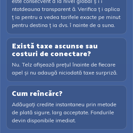
este consecvent ă la nivel global ș i î
ntotdeauna transparent ă. Verifica ț i aplica
ț ia pentru a vedea tarifele exacte pe minut
pentru destina ț ia dvs. î nainte de a suna.
Există taxe ascunse sau
costuri de conectare?
Nu. Telz afișează prețul înainte de fiecare
apel și nu adaugă niciodată taxe surpriză.
Cum reîncărc?
Adăugați credite instantaneu prin metode
de plată sigure, larg acceptate. Fondurile
devin disponibile imediat.