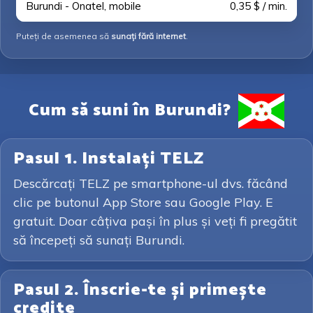
Burundi - Onatel, mobile
0,35 $ / min.
Puteți de asemenea să
sunați fără internet
.
Cum să suni în Burundi?
Pasul 1. Instalați TELZ
Descărcați TELZ pe smartphone-ul dvs. făcând
clic pe butonul App Store sau Google Play. E
gratuit. Doar câțiva pași în plus și veți fi pregătit
să începeți să sunați Burundi.
Pasul 2. Înscrie-te și primește
credite