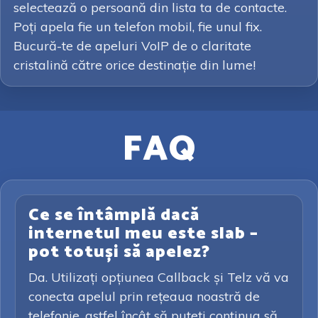
selectează o persoană din lista ta de contacte.
Poți apela fie un telefon mobil, fie unul fix.
Bucură-te de apeluri VoIP de o claritate
cristalină către orice destinație din lume!
FAQ
Ce se întâmplă dacă
internetul meu este slab –
pot totuși să apelez?
Da. Utilizați opțiunea Callback și Telz vă va
conecta apelul prin rețeaua noastră de
telefonie, astfel încât să puteți continua să