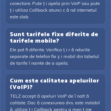
conectare. Pute ț i apela prin VoIP sau pute
ț i utiliza Callback atunci c â nd internetul
este slab.
Sunt tarifele fixe diferite de
tarifele mobile?
Ele pot fi diferite. Verifica ț i r â ndurile
separate de telefon fix ș i mobil din tabelul
de tarife î nainte de a apela.
Cum este calitatea apelurilor
(VoIP)?
TELZ accept ă apeluri VoIP de î nalt ă
calitate. Dac ă conexiunea dvs. este instabil
ă, utiliza ț i Callback pentru a men ț ine