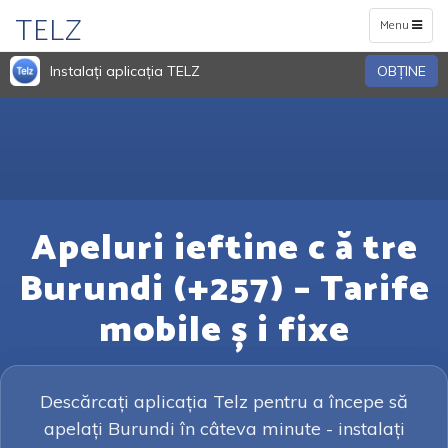
TELZ
Toggle
Menu
navigation
Instalați aplicația TELZ
OBŢINE
Apeluri ieftine c ă tre
Burundi (+257) – Tarife
mobile ș i fixe
Descărcați aplicația Telz pentru a începe să
apelați Burundi în câteva minute - instalați