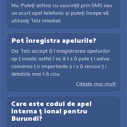
Nu. Puteți activa cu ușurință prin SMS sau
un scurt apel telefonic și puteți începe să
utilizați Telz imediat.
Pot înregistra apelurile?
Da. Telz accept ă î nregistrarea apelurilor
op ț ionale, astfel î nc â t s ă pute ț i salva
conversa ț ii importante ș i s ă revizui ț i
detaliile mai t â rziu.
Citeşte mai mult
Care este codul de apel
interna ț ional pentru
Burundi?