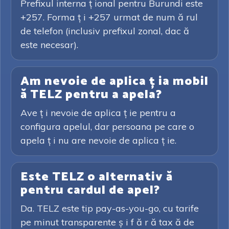
Prefixul interna ț ional pentru Burundi este
+257. Forma ț i +257 urmat de num ă rul
de telefon (inclusiv prefixul zonal, dac ă
este necesar).
Am nevoie de aplica ț ia mobil
ă TELZ pentru a apela?
Ave ț i nevoie de aplica ț ie pentru a
configura apelul, dar persoana pe care o
apela ț i nu are nevoie de aplica ț ie.
Este TELZ o alternativ ă
pentru cardul de apel?
Da. TELZ este tip pay-as-you-go, cu tarife
pe minut transparente ș i f ă r ă tax ă de