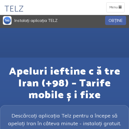
TELZ
Toggle
Menu
navigation
Instalați aplicația TELZ
OBŢINE
Apeluri ieftine c ă tre
Iran (+98) – Tarife
mobile ș i fixe
Descărcați aplicația Telz pentru a începe să
apelați Iran în câteva minute - instalați gratuit.