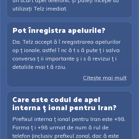
un scurt apel telefonic și puteți începe să
utilizați Telz imediat.
Pot înregistra apelurile?
Da. Telz accept ă î nregistrarea apelurilor
op ț ionale, astfel î nc â t s ă pute ț i salva
conversa ț ii importante ș i s ă revizui ț i
detaliile mai t â rziu.
Citeşte mai mult
Care este codul de apel
interna ț ional pentru Iran?
Prefixul interna ț ional pentru Iran este +98.
Forma ț i +98 urmat de num ă rul de
telefon (inclusiv prefixul zonal, dac ă este