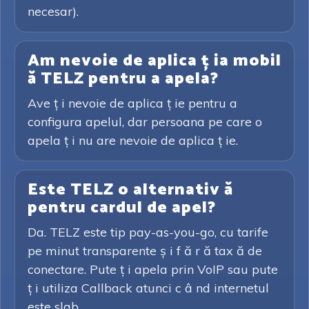
necesar).
Am nevoie de aplica ț ia mobil
ă TELZ pentru a apela?
Ave ț i nevoie de aplica ț ie pentru a
configura apelul, dar persoana pe care o
apela ț i nu are nevoie de aplica ț ie.
Este TELZ o alternativ ă
pentru cardul de apel?
Da. TELZ este tip pay-as-you-go, cu tarife
pe minut transparente ș i f ă r ă tax ă de
conectare. Pute ț i apela prin VoIP sau pute
ț i utiliza Callback atunci c â nd internetul
este slab.