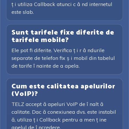
ț i utiliza Callback atunci c â nd internetul
este slab.
Sunt tarifele fixe diferite de
tarifele mobile?
Ele pot fi diferite. Verifica ț i r â ndurile
separate de telefon fix ș i mobil din tabelul
de tarife î nainte de a apela.
Cum este calitatea apelurilor
(VoIP)?
TELZ accept ă apeluri VoIP de î nalt ă
calitate. Dac ă conexiunea dvs. este instabil
ă, utiliza ț i Callback pentru a men ț ine
apelul de î ncredere.