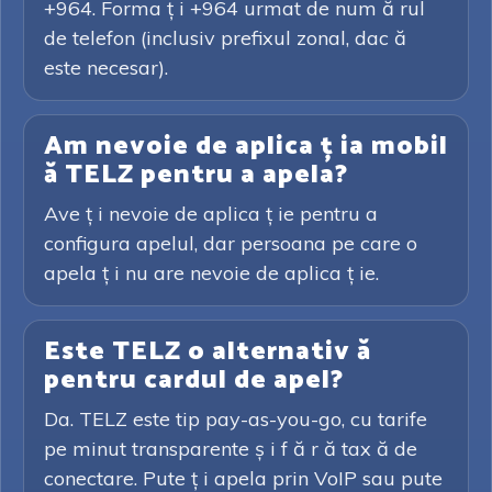
+964. Forma ț i +964 urmat de num ă rul
de telefon (inclusiv prefixul zonal, dac ă
este necesar).
Am nevoie de aplica ț ia mobil
ă TELZ pentru a apela?
Ave ț i nevoie de aplica ț ie pentru a
configura apelul, dar persoana pe care o
apela ț i nu are nevoie de aplica ț ie.
Este TELZ o alternativ ă
pentru cardul de apel?
Da. TELZ este tip pay-as-you-go, cu tarife
pe minut transparente ș i f ă r ă tax ă de
conectare. Pute ț i apela prin VoIP sau pute