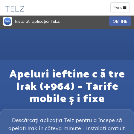
TELZ
Toggle
Menu
navigation
Instalați aplicația TELZ
OBŢINE
Apeluri ieftine c ă tre
Irak (+964) – Tarife
mobile ș i fixe
Descărcați aplicația Telz pentru a începe să
apelați Irak în câteva minute - instalați gratuit.