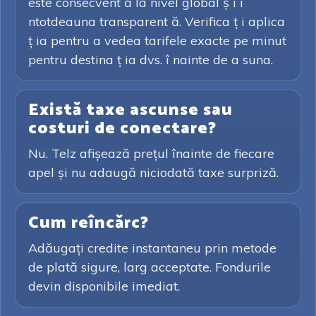
este consecvent ă la nivel global ș i î
ntotdeauna transparent ă. Verifica ț i aplica
ț ia pentru a vedea tarifele exacte pe minut
pentru destina ț ia dvs. î nainte de a suna.
Există taxe ascunse sau
costuri de conectare?
Nu. Telz afișează prețul înainte de fiecare
apel și nu adaugă niciodată taxe surpriză.
Cum reîncărc?
Adăugați credite instantaneu prin metode
de plată sigure, larg acceptate. Fondurile
devin disponibile imediat.