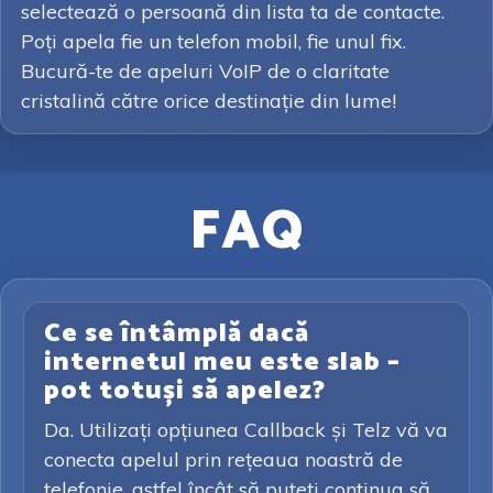
selectează o persoană din lista ta de contacte.
Poți apela fie un telefon mobil, fie unul fix.
Bucură-te de apeluri VoIP de o claritate
cristalină către orice destinație din lume!
FAQ
Ce se întâmplă dacă
internetul meu este slab –
pot totuși să apelez?
Da. Utilizați opțiunea Callback și Telz vă va
conecta apelul prin rețeaua noastră de
telefonie, astfel încât să puteți continua să