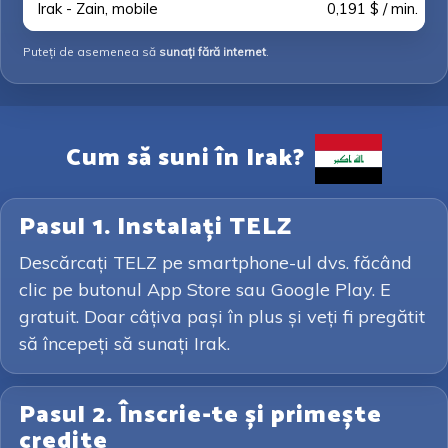
Irak - Zain, mobile
0,191 $ / min.
Puteți de asemenea să
sunați fără internet
.
Cum să suni în Irak?
Pasul 1. Instalați TELZ
Descărcați TELZ pe smartphone-ul dvs. făcând
clic pe butonul App Store sau Google Play. E
gratuit. Doar câțiva pași în plus și veți fi pregătit
să începeți să sunați Irak.
Pasul 2. Înscrie-te și primește
credite