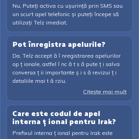
Nu. Puteți activa cu ușurință prin SMS sau
un scurt apel telefonic și puteți începe să
utilizați Telz imediat.
Pot înregistra apelurile?
Da. Telz accept ă î nregistrarea apelurilor
op ț ionale, astfel î nc â t s ă pute ț i salva
conversa ț ii importante ș i s ă revizui ț i
detaliile mai t â rziu.
Citeşte mai mult
Care este codul de apel
interna ț ional pentru Irak?
Prefixul interna ț ional pentru Irak este