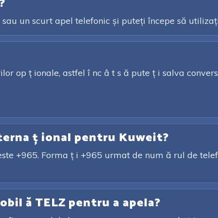
?
sau un scurt apel telefonic și puteți începe să utilizaț
or op ț ionale, astfel î nc â t s ă pute ț i salva conversa
nterna ț ional pentru Kuweit?
este +965. Forma ț i +965 urmat de num ă rul de telefo
obil ă TELZ pentru a apela?