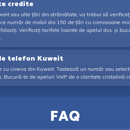
te credite
eit sau alte țări din străinătate, va trebui să verifica
orice număr de mobil din 150 de țări cu comisioane mic
losiți. Verificați tarifele înainte de apelul dvs. și b
.
de telefon Kuweit
ale cu cineva din Kuweit. Tastează un număr sau select
ix. Bucură-te de apeluri VoIP de o claritate cristalină 
FAQ