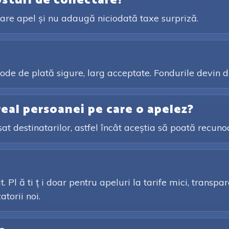
osturi de conectare?
ecare apel și nu adaugă niciodată taxe surpriză.
de de plată sigure, larg acceptate. Fondurile devin d
eal persoanei pe care o apelez?
șat destinatarilor, astfel încât aceștia să poată recuno
it. Pl ă ti ț i doar pentru apeluri la tarife mici, transp
torii noi.