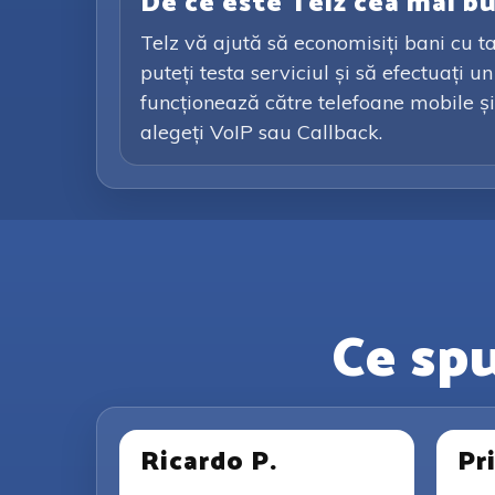
De ce este Telz cea mai b
Telz vă ajută să economisiți bani cu ta
puteți testa serviciul și să efectuați 
funcționează către telefoane mobile și 
alegeți VoIP sau Callback.
Ce spu
Ricardo P.
Pr