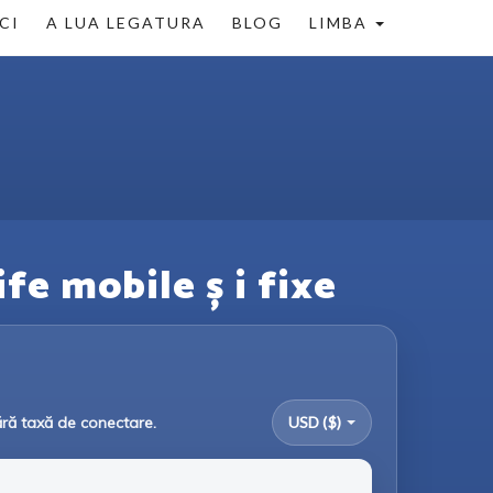
CI
A LUA LEGATURA
BLOG
LIMBA
fe mobile ș i fixe
ără taxă de conectare.
USD ($)