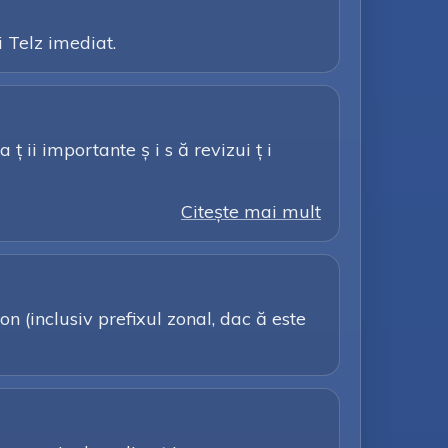
i Telz imediat.
 ț ii importante ș i s ă revizui ț i
Citeşte mai mult
n (inclusiv prefixul zonal, dac ă este