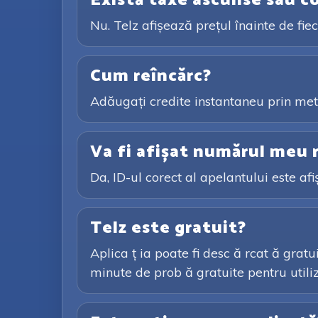
Există taxe ascunse sau c
Nu. Telz afișează prețul înainte de fi
Cum reîncărc?
Adăugați credite instantaneu prin meto
Va fi afișat numărul meu r
Da, ID-ul corect al apelantului este afi
Telz este gratuit?
Aplica ț ia poate fi desc ă rcat ă gratu
minute de prob ă gratuite pentru utiliza