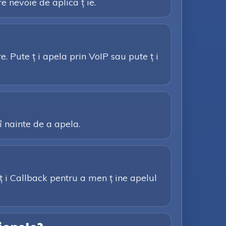
e nevoie de aplica ț ie.
. Pute ț i apela prin VoIP sau pute ț i
 î nainte de a apela.
 ț i Callback pentru a men ț ine apelul