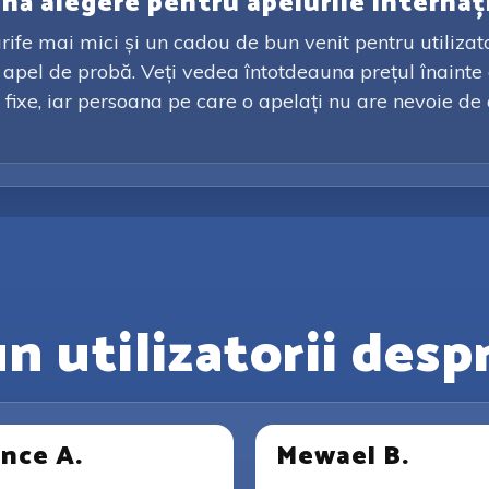
ună alegere pentru apelurile internaț
rife mai mici și un cadou de bun venit pentru utilizato
un apel de probă. Veți vedea întotdeauna prețul înaint
fixe, iar persoana pe care o apelați nu are nevoie de a
n utilizatorii desp
ince A.
Mewael B.