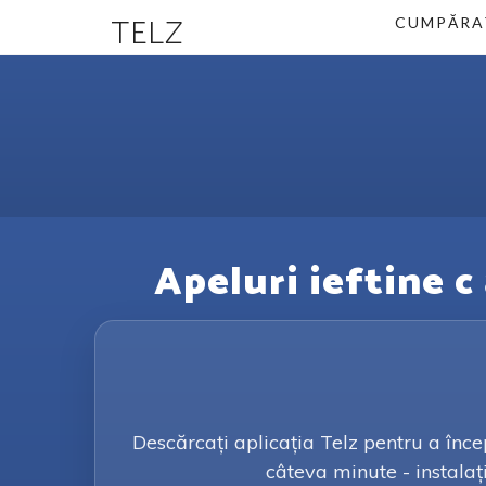
TELZ
CUMPĂRA
Apeluri ieftine c
Descărcați aplicația Telz pentru a înce
câteva minute - instalați