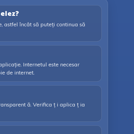
pelez?
, astfel încât să puteți continua să
plicație. Internetul este necesar
ie de internet.
nsparent ă. Verifica ț i aplica ț ia