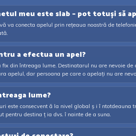
etul meu este slab – pot totuși să a
 vă va conecta apelul prin rețeaua noastră de telefonie
ată.
ntru a efectua un apel?
fix din întreaga lume. Destinatarul nu are nevoie de a
ura apelul, dar persoana pe care o apelați nu are nevo
întreaga lume?
ri este consecvent ă la nivel global ș i î ntotdeauna tra
 pentru destina ț ia dvs. î nainte de a suna.