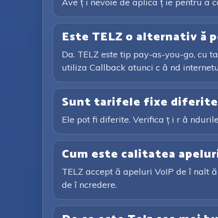
Ave ț i nevoie de aplica ț ie pentru a 
Este TELZ o alternativ ă p
Da. TELZ este tip pay-as-you-go, cu tar
utiliza Callback atunci c â nd internetu
Sunt tarifele fixe diferit
Ele pot fi diferite. Verifica ț i r â ndur
Cum este calitatea apelur
TELZ accept ă apeluri VoIP de î nalt ă 
de î ncredere.