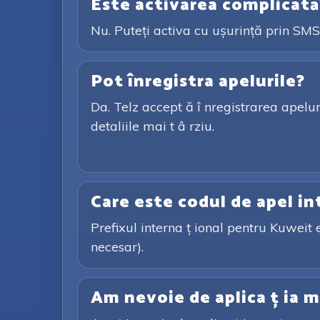
Este activarea complicată
Nu. Puteți activa cu ușurință prin SMS 
Pot înregistra apelurile?
Da. Telz accept ă î nregistrarea apeluril
detaliile mai t â rziu.
Care este codul de apel i
Prefixul interna ț ional pentru Kuweit 
necesar).
Am nevoie de aplica ț ia m