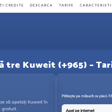
ȚI CREDITE
DESCARCA
TARIFE
CARACTERISTI
 ă tre Kuweit (+965) – Tari
Plătește pe măsură ce pleci. F
pe să apelați Kuweit în
 gratuit.
Apel pe internet