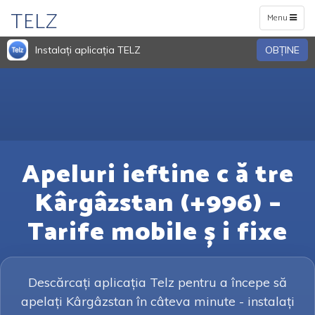
TELZ
Toggle
Menu
navigation
Instalați aplicația TELZ
OBŢINE
Apeluri ieftine c ă tre
Kârgâzstan (+996) –
Tarife mobile ș i fixe
Descărcați aplicația Telz pentru a începe să
apelați Kârgâzstan în câteva minute - instalați