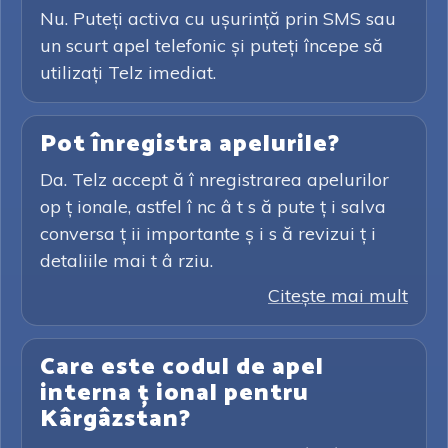
Nu. Puteți activa cu ușurință prin SMS sau
un scurt apel telefonic și puteți începe să
utilizați Telz imediat.
Pot înregistra apelurile?
Da. Telz accept ă î nregistrarea apelurilor
op ț ionale, astfel î nc â t s ă pute ț i salva
conversa ț ii importante ș i s ă revizui ț i
detaliile mai t â rziu.
Citeşte mai mult
Care este codul de apel
interna ț ional pentru
Kârgâzstan?