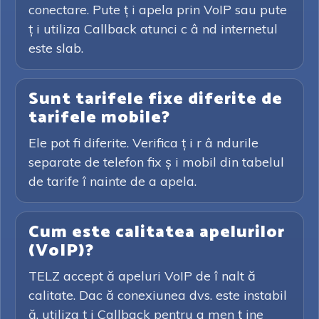
conectare. Pute ț i apela prin VoIP sau pute
ț i utiliza Callback atunci c â nd internetul
este slab.
Sunt tarifele fixe diferite de
tarifele mobile?
Ele pot fi diferite. Verifica ț i r â ndurile
separate de telefon fix ș i mobil din tabelul
de tarife î nainte de a apela.
Cum este calitatea apelurilor
(VoIP)?
TELZ accept ă apeluri VoIP de î nalt ă
calitate. Dac ă conexiunea dvs. este instabil
ă, utiliza ț i Callback pentru a men ț ine