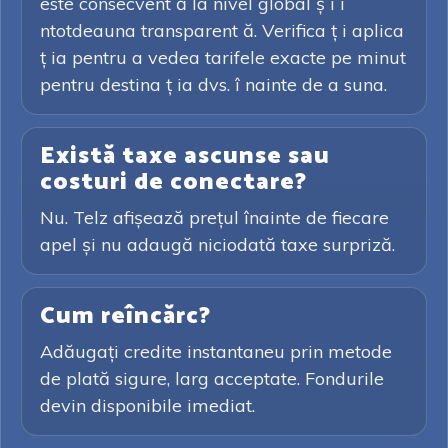
este consecvent ă la nivel global ș i î
ntotdeauna transparent ă. Verifica ț i aplica
ț ia pentru a vedea tarifele exacte pe minut
pentru destina ț ia dvs. î nainte de a suna.
Există taxe ascunse sau
costuri de conectare?
Nu. Telz afișează prețul înainte de fiecare
apel și nu adaugă niciodată taxe surpriză.
Cum reîncărc?
Adăugați credite instantaneu prin metode
de plată sigure, larg acceptate. Fondurile
devin disponibile imediat.