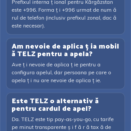
Prefixul interna ț ional pentru Kârgâzstan
este +996. Forma ț i +996 urmat de num ă
rul de telefon (inclusiv prefixul zonal, dac ă
este necesar).
Am nevoie de aplica ț ia mobil
ă TELZ pentru a apela?
Ave ț i nevoie de aplica ț ie pentru a
configura apelul, dar persoana pe care o
apela ț i nu are nevoie de aplica ț ie.
Este TELZ o alternativ ă
pentru cardul de apel?
Da. TELZ este tip pay-as-you-go, cu tarife
pe minut transparente ș i f ă r ă tax ă de