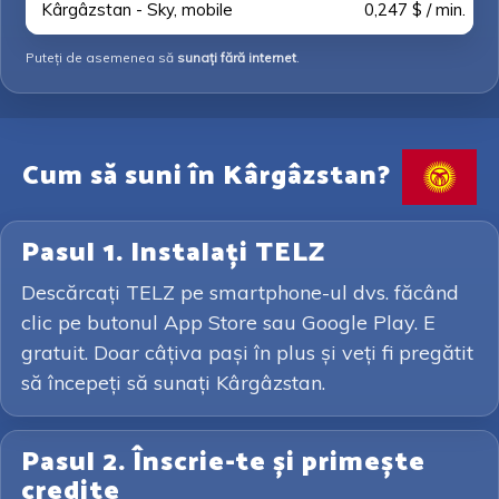
Kârgâzstan - Sky, mobile
0,247 $ / min.
Puteți de asemenea să
sunați fără internet
.
Cum să suni în Kârgâzstan?
Pasul 1. Instalați TELZ
Descărcați TELZ pe smartphone-ul dvs. făcând
clic pe butonul App Store sau Google Play. E
gratuit. Doar câțiva pași în plus și veți fi pregătit
să începeți să sunați Kârgâzstan.
Pasul 2. Înscrie-te și primește
credite