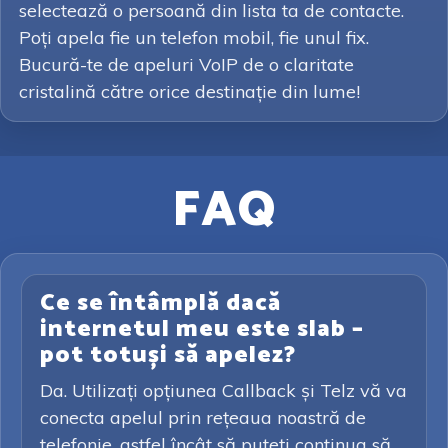
selectează o persoană din lista ta de contacte.
Poți apela fie un telefon mobil, fie unul fix.
Bucură-te de apeluri VoIP de o claritate
cristalină către orice destinație din lume!
FAQ
Ce se întâmplă dacă
internetul meu este slab –
pot totuși să apelez?
Da. Utilizați opțiunea Callback și Telz vă va
conecta apelul prin rețeaua noastră de
telefonie, astfel încât să puteți continua să