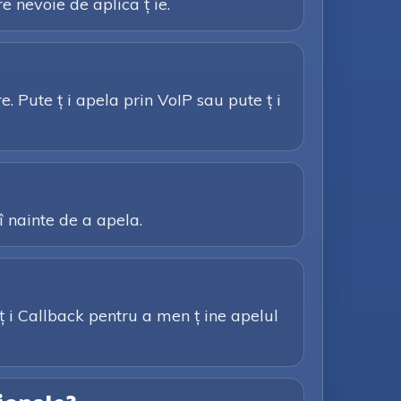
e nevoie de aplica ț ie.
. Pute ț i apela prin VoIP sau pute ț i
 î nainte de a apela.
 ț i Callback pentru a men ț ine apelul