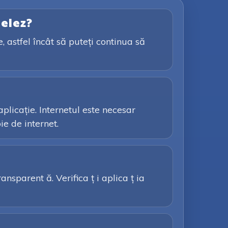
pelez?
, astfel încât să puteți continua să
plicație. Internetul este necesar
ie de internet.
nsparent ă. Verifica ț i aplica ț ia