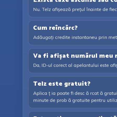
Există taxe ascunse sau c
Nu. Telz afișează prețul înainte de fi
Cum reîncărc?
Adăugați credite instantaneu prin meto
Va fi afișat numărul meu r
Da, ID-ul corect al apelantului este afi
Telz este gratuit?
Aplica ț ia poate fi desc ă rcat ă gratu
minute de prob ă gratuite pentru utiliza