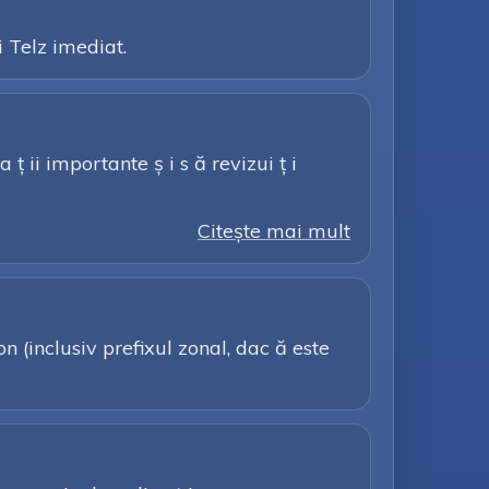
i Telz imediat.
 ț ii importante ș i s ă revizui ț i
Citeşte mai mult
 (inclusiv prefixul zonal, dac ă este