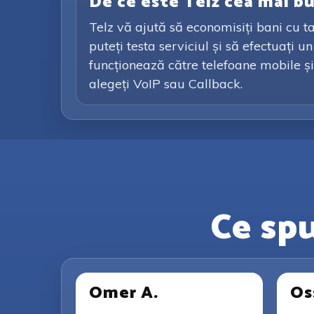
De ce este Telz cea mai b
Telz vă ajută să economisiți bani cu ta
puteți testa serviciul și să efectuați 
funcționează către telefoane mobile și 
alegeți VoIP sau Callback.
Ce spu
Omer A.
Os