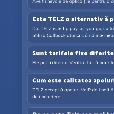
Ave ț i nevoie de aplica ț ie pentru a 
Este TELZ o alternativ ă p
Da. TELZ este tip pay-as-you-go, cu tar
utiliza Callback atunci c â nd internetu
Sunt tarifele fixe diferit
Ele pot fi diferite. Verifica ț i r â ndur
Cum este calitatea apelur
TELZ accept ă apeluri VoIP de î nalt ă 
de î ncredere.