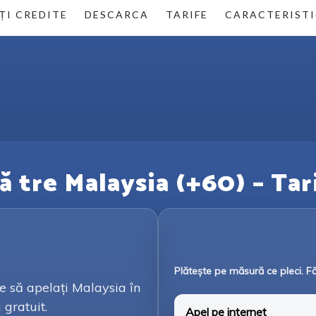
ȚI CREDITE
DESCARCA
TARIFE
CARACTERISTI
ă tre Malaysia (+60) – Tar
Plătește pe măsură ce pleci. F
e să apelați Malaysia în
 gratuit.
Apel pe internet