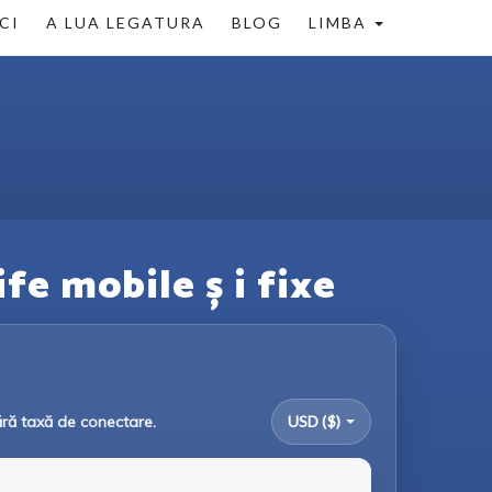
CI
A LUA LEGATURA
BLOG
LIMBA
ife mobile ș i fixe
ără taxă de conectare.
USD ($)