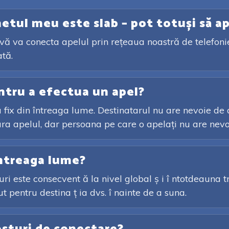
etul meu este slab – pot totuși să a
 vă va conecta apelul prin rețeaua noastră de telefonie
ată.
ntru a efectua un apel?
fix din întreaga lume. Destinatarul nu are nevoie de a
ura apelul, dar persoana pe care o apelați nu are nevo
întreaga lume?
ri este consecvent ă la nivel global ș i î ntotdeauna tra
 pentru destina ț ia dvs. î nainte de a suna.