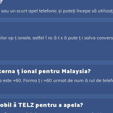
?
sau un scurt apel telefonic și puteți începe să utilizaț
or op ț ionale, astfel î nc â t s ă pute ț i salva conversa
terna ț ional pentru Malaysia?
a este +60. Forma ț i +60 urmat de num ă rul de telefon
obil ă TELZ pentru a apela?