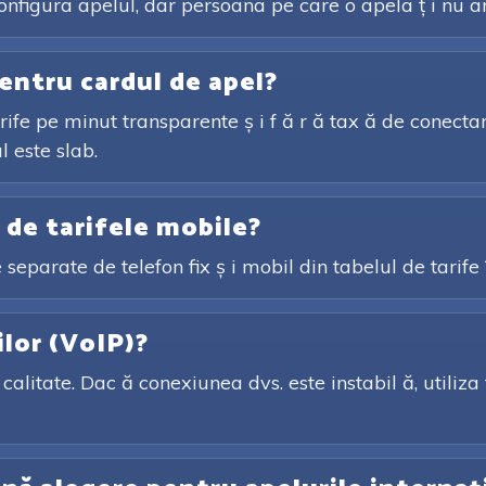
configura apelul, dar persoana pe care o apela ț i nu ar
entru cardul de apel?
ife pe minut transparente ș i f ă r ă tax ă de conectare
l este slab.
e de tarifele mobile?
ile separate de telefon fix ș i mobil din tabelul de tarife
ilor (VoIP)?
calitate. Dac ă conexiunea dvs. este instabil ă, utiliza