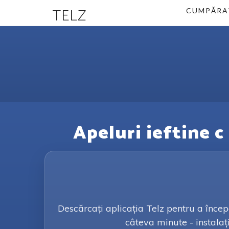
TELZ
CUMPĂRA
Apeluri ieftine c 
Descărcați aplicația Telz pentru a încep
câteva minute - instalați