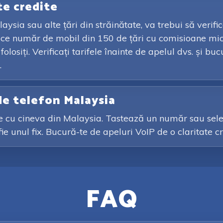
te credite
aysia sau alte țări din străinătate, va trebui să verifi
orice număr de mobil din 150 de țări cu comisioane mic
losiți. Verificați tarifele înainte de apelul dvs. și b
.
de telefon Malaysia
ale cu cineva din Malaysia. Tastează un număr sau sele
fie unul fix. Bucură-te de apeluri VoIP de o claritate c
FAQ