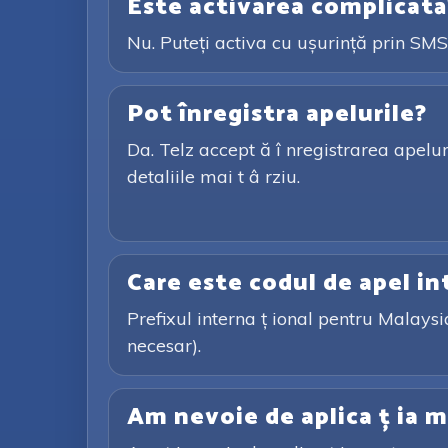
Este activarea complicată
Nu. Puteți activa cu ușurință prin SMS 
Pot înregistra apelurile?
Da. Telz accept ă î nregistrarea apeluril
detaliile mai t â rziu.
Care este codul de apel in
Prefixul interna ț ional pentru Malaysi
necesar).
Am nevoie de aplica ț ia m