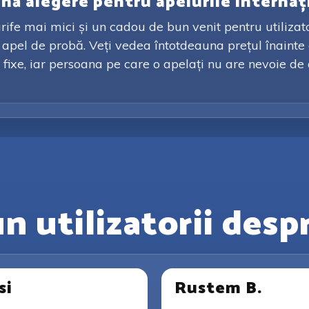
ună alegere pentru apelurile internaț
rife mai mici și un cadou de bun venit pentru utilizato
un apel de probă. Veți vedea întotdeauna prețul înaint
fixe, iar persoana pe care o apelați nu are nevoie de a
n utilizatorii desp
si
Rustem B.