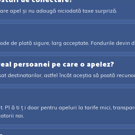
osturi de conectare?
ecare apel și nu adaugă niciodată taxe surpriză.
de de plată sigure, larg acceptate. Fondurile devin d
eal persoanei pe care o apelez?
șat destinatarilor, astfel încât aceștia să poată recuno
it. Pl ă ti ț i doar pentru apeluri la tarife mici, transp
torii noi.