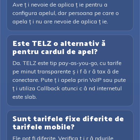
Ave ț i nevoie de aplica ț ie pentru a
configura apelul, dar persoana pe care o
apela ț i nu are nevoie de aplica ț ie.
Este TELZ o alternativ ă
pentru cardul de apel?
Da. TELZ este tip pay-as-you-go, cu tarife
pe minut transparente ș i f ă r ă tax ă de
conectare. Pute ț i apela prin VoIP sau pute
ț i utiliza Callback atunci c â nd internetul
este slab.
Sunt tarifele fixe diferite de
tarifele mobile?
Ele pot fi diferite. Verifica ț i r â ndurile