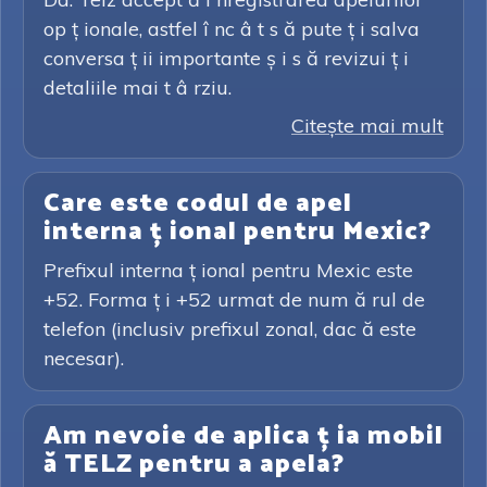
op ț ionale, astfel î nc â t s ă pute ț i salva
conversa ț ii importante ș i s ă revizui ț i
detaliile mai t â rziu.
Citeşte mai mult
Care este codul de apel
interna ț ional pentru Mexic?
Prefixul interna ț ional pentru Mexic este
+52. Forma ț i +52 urmat de num ă rul de
telefon (inclusiv prefixul zonal, dac ă este
necesar).
Am nevoie de aplica ț ia mobil
ă TELZ pentru a apela?