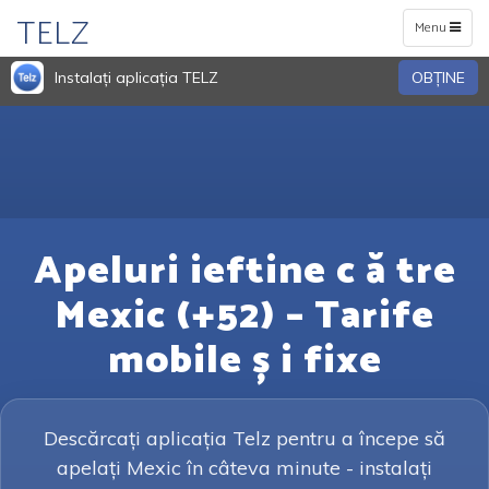
TELZ
Toggle
Menu
navigation
Instalați aplicația TELZ
OBŢINE
Apeluri ieftine c ă tre
Mexic (+52) – Tarife
mobile ș i fixe
Descărcați aplicația Telz pentru a începe să
apelați Mexic în câteva minute - instalați