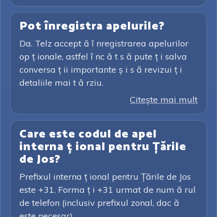
Pot înregistra apelurile?
Da. Telz accept ă î nregistrarea apelurilor
op ț ionale, astfel î nc â t s ă pute ț i salva
conversa ț ii importante ș i s ă revizui ț i
detaliile mai t â rziu.
Citeşte mai mult
Care este codul de apel
interna ț ional pentru Țările
de Jos?
Prefixul interna ț ional pentru Țările de Jos
este +31. Forma ț i +31 urmat de num ă rul
de telefon (inclusiv prefixul zonal, dac ă
este necesar).