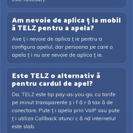
Am nevoie de aplica ț ia mobil
ă TELZ pentru a apela?
Ave ț i nevoie de aplica ț ie pentru a
configura apelul, dar persoana pe care o
apela ț i nu are nevoie de aplica ț ie.
Este TELZ o alternativ ă
pentru cardul de apel?
Da. TELZ este tip pay-as-you-go, cu tarife
pe minut transparente ș i f ă r ă tax ă de
conectare. Pute ț i apela prin VoIP sau pute
ț i utiliza Callback atunci c â nd internetul
este slab.