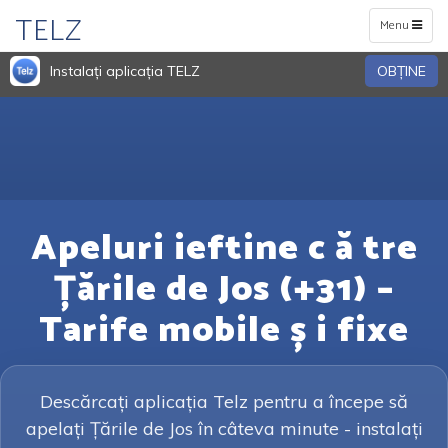
TELZ
Toggle
Menu
navigation
Instalați aplicația TELZ
OBŢINE
Apeluri ieftine c ă tre
Țările de Jos (+31) –
Tarife mobile ș i fixe
Descărcați aplicația Telz pentru a începe să
apelați Țările de Jos în câteva minute - instalați