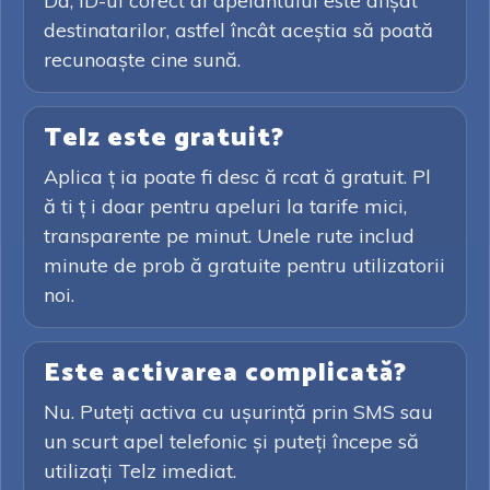
Da, ID-ul corect al apelantului este afișat
destinatarilor, astfel încât aceștia să poată
recunoaște cine sună.
Telz este gratuit?
Aplica ț ia poate fi desc ă rcat ă gratuit. Pl
ă ti ț i doar pentru apeluri la tarife mici,
transparente pe minut. Unele rute includ
minute de prob ă gratuite pentru utilizatorii
noi.
Este activarea complicată?
Nu. Puteți activa cu ușurință prin SMS sau
un scurt apel telefonic și puteți începe să
utilizați Telz imediat.