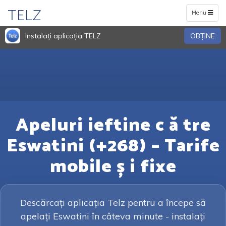
TELZ
Toggle
Menu
navigation
Instalați aplicația TELZ
OBŢINE
Apeluri ieftine c ă tre
Eswatini (+268) – Tarife
mobile ș i fixe
Descărcați aplicația Telz pentru a începe să
apelați Eswatini în câteva minute - instalați