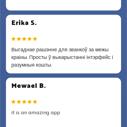
Erika S.
Выгаднае рашэнне для званкоў за межы
краіны. Просты ў выкарыстанні інтэрфейс і
разумныя кошты.
Mewael B.
it is an amazing app