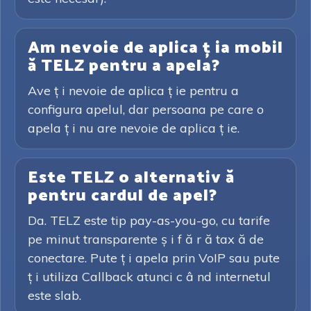
Am nevoie de aplica ț ia mobil
ă TELZ pentru a apela?
Ave ț i nevoie de aplica ț ie pentru a
configura apelul, dar persoana pe care o
apela ț i nu are nevoie de aplica ț ie.
Este TELZ o alternativ ă
pentru cardul de apel?
Da. TELZ este tip pay-as-you-go, cu tarife
pe minut transparente ș i f ă r ă tax ă de
conectare. Pute ț i apela prin VoIP sau pute
ț i utiliza Callback atunci c â nd internetul
este slab.