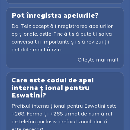
Pot înregistra apelurile?
Da. Telz accept ă î nregistrarea apelurilor
op ț ionale, astfel î nc â t s ă pute ț i salva
conversa ț ii importante ș i s ă revizui ț i
detaliile mai t â rziu.
Citeşte mai mult
Care este codul de apel
interna ț ional pentru
Eswatini?
Prefixul interna ț ional pentru Eswatini este
+268. Forma ț i +268 urmat de num ă rul
de telefon (inclusiv prefixul zonal, dac ă
este necesar).