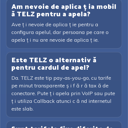
Am nevoie de aplica ț ia mobil
ă TELZ pentru a apela?
Ave ț i nevoie de aplica ț ie pentru a
configura apelul, dar persoana pe care o
apela ț i nu are nevoie de aplica ț ie.
Este TELZ o alternativ ă
pentru cardul de apel?
Da. TELZ este tip pay-as-you-go, cu tarife
pe minut transparente ș i f ă r ă tax ă de
conectare. Pute ț i apela prin VoIP sau pute
ț i utiliza Callback atunci c â nd internetul
este slab.