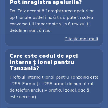
Pot înregistra apelurile?
Da. Telz accept ă î nregistrarea apelurilor
op ț ionale, astfel î nc â t s ă pute ț i salva
conversa ț ii importante ș i s ă revizui ț i
detaliile mai t â rziu.
Citeşte mai mult
Care este codul de apel
interna ț ional pentru
Tanzania?
Prefixul interna ț ional pentru Tanzania este
+255. Forma ț i +255 urmat de num ă rul
de telefon (inclusiv prefixul zonal, dac ă
este necesar).