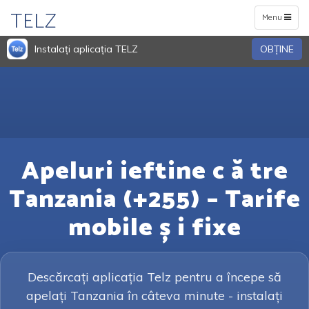
TELZ
Toggle
Menu
navigation
Instalați aplicația TELZ
OBŢINE
Apeluri ieftine c ă tre
Tanzania (+255) – Tarife
mobile ș i fixe
Descărcați aplicația Telz pentru a începe să
apelați Tanzania în câteva minute - instalați