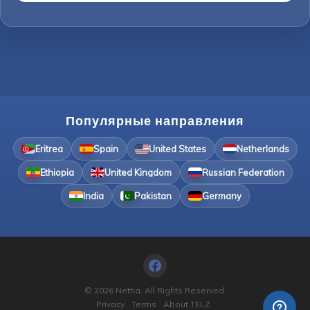
Популярные направления
Eritrea
Spain
United States
Netherlands
Ethiopia
United Kingdom
Russian Federation
India
Pakistan
Germany
© 2026 Nettia. All Rights Reserved.
Privacy
Terms
About TELZ