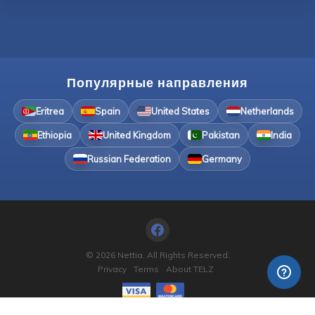
Популярные направления
Eritrea
Spain
United States
Netherlands
Ethiopia
United Kingdom
Pakistan
India
Russian Federation
Germany
© 2026 Nettia. All Rights Reserved.
Privacy
Terms
About TELZ