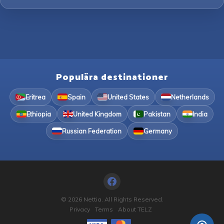
Populära destinationer
Eritrea
Spain
United States
Netherlands
Ethiopia
United Kingdom
Pakistan
India
Russian Federation
Germany
© 2026 Nettia. All Rights Reserved.
Privacy
Terms
About TELZ