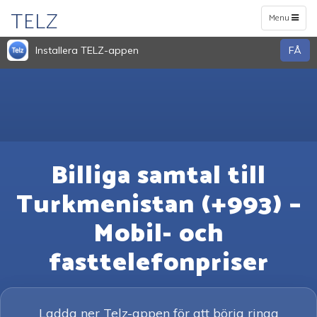
TELZ
Toggle
Menu
navigation
Installera TELZ-appen
FÅ
Billiga samtal till
Turkmenistan (+993) –
Mobil- och
fasttelefonpriser
Ladda ner Telz-appen för att börja ringa