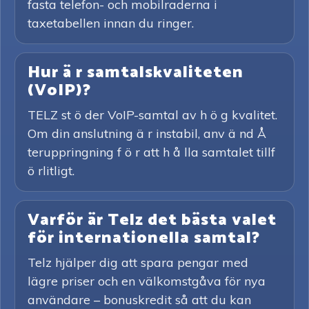
fasta telefon- och mobilraderna i
taxetabellen innan du ringer.
Hur ä r samtalskvaliteten
(VoIP)?
TELZ st ö der VoIP-samtal av h ö g kvalitet.
Om din anslutning ä r instabil, anv ä nd Å
teruppringning f ö r att h å lla samtalet tillf
ö rlitligt.
Varför är Telz det bästa valet
för internationella samtal?
Telz hjälper dig att spara pengar med
lägre priser och en välkomstgåva för nya
användare – bonuskredit så att du kan