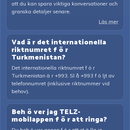
att du kan spara viktiga konversationer och
granska detaljer senare.
Läs mer
Vad ä r det internationella
riktnumret f ö r
Turkmenistan?
Det internationella riktnumret f ö r
Turkmenistan ä r +993. Sl å +993 f ö ljt av
telefonnumret (inklusive riktnummer vid
behov).
Beh ö ver jag TELZ-
mobilappen f ö r att ringa?
Du beh ö ver appen f ö r att st ä lla in