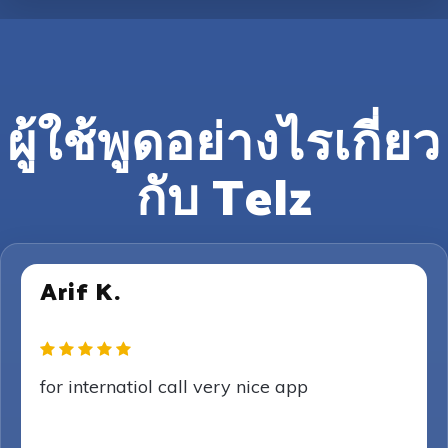
ผู้ใช้พูดอย่างไรเกี่ยว
กับ Telz
Arif K.
for internatiol call very nice app