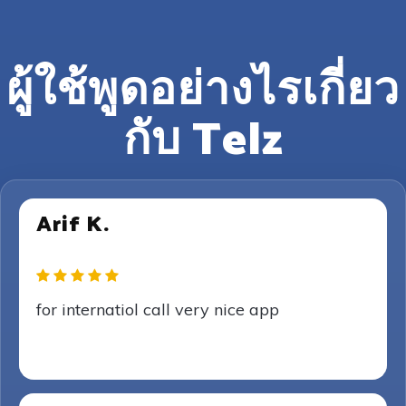
ผู้ใช้พูดอย่างไรเกี่ยว
กับ Telz
Arif K.
for internatiol call very nice app