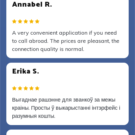
Annabel R.
A very convenient application if you need
to call abroad. The prices are pleasant, the
connection quality is normal.
Erika S.
Выгаднае рашэнне для званкоў за межы
краіны. Просты ў выкарыстанні інтэрфейс і
разумныя кошты.