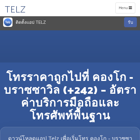
TELZ
Toggle
Menu
navigation
ติดตั้งแอป TELZ
รับ
โทรราคาถูกไปที่ คองโก -
บราซซาวิล (+242) – อัตรา
ค่าบริการมือถือและ
โทรศัพท์พื้นฐาน
ดาวน์โหลดแอป Telz เพื่อเริ่มโทร คองโก - บราซซา