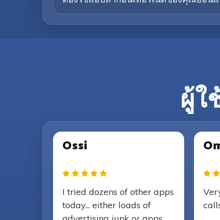
ผู้ใ
Ossi
Om
I tried dozens of other apps
Ver
today... either loads of
call
advertising junk or apps