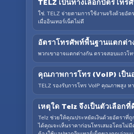
TELZ เป็นทางเลือกบัตรโทรศั
ใช่. TELZ จ่ายตามการใช้งานจริงด้วยอัต
เมื่ออินเทอร์เน็ตไม่ดี
อัตราโทรศัพท์พื้นฐานแตกต่า
พวกเขาอาจแตกต่างกัน ตรวจสอบแถวโทรศ
คุณภาพการโทร (VoIP) เป็นอ
TELZ รองรับการโทร VoIP คุณภาพสูง หากก
เหตุใด Telz จึงเป็นตัวเลือกท
Telz ช่วยให้คุณประหยัดเงินด้วยอัตราที
ได้คุณจะเห็นราคาก่อนโทรเสมอโดยไม่มีค
ต้องใช้แอปหากอินเทอร์เน็ตของคุณอ่อนแอ