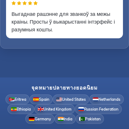
Выгаднае рашэнне для званкоў за межы
краіны. Просты ў выкарыстанні інтэрфейс і
разумныя кошты.
จุดหมายปลายทางยอดนิยม
Eritrea
Spain
United States
Netherlands
Ethiopia
United Kingdom
Russian Federation
Germany
India
Pakistan