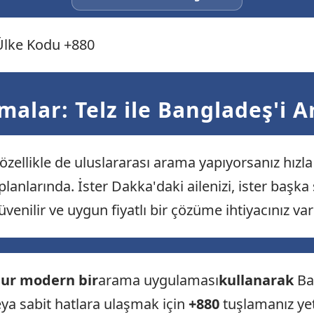
Ülke Kodu +880
alar: Telz ile Bangladeş'i A
zellikle de uluslararası arama yapıyorsanız hızla 
anlarında. İster Dakka'daki ailenizi, ister başka ş
güvenilir ve uygun fiyatlı bir çözüme ihtiyacınız var
lur modern bir
arama uygulaması
kullanarak
Ban
eya sabit hatlara ulaşmak için
+880
tuşlamanız yete