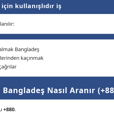
için kullanışlıdır iş
anılır:
 kalmak Bangladeş
tlerinden kaçınmak
çağrılar
 Bangladeş Nasıl Aranır (+88
du
+880
.