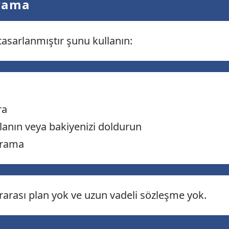
arama
 tasarlanmıştır şunu kullanın:
ra
anın veya bakiyenizi doldurun
arama
rarası plan yok ve uzun vadeli sözleşme yok.