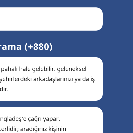
rama (+880)
pahalı hale gelebilir. geleneksel
ehirlerdeki arkadaşlarınızı ya da iş
dır.
gladeş'e çağrı yapar.
rlidir; aradığınız kişinin