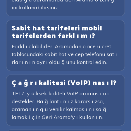
ini kullanabilirsiniz.
Sabit hat tarifeleri mobil
tarifelerden farkl ı m ı?
Farkl ı olabilirler. Aramadan ö nce ü cret
tablosundaki sabit hat ve cep telefonu sat ı
rlar ı n ı n ayr ı oldu ğ unu kontrol edin.
Ç a ğ r ı kalitesi (VoIP) nas ı l?
TELZ, y ü ksek kaliteli VoIP aramas ı n ı
destekler. Ba ğ lant ı n ı z karars ı zsa,
araman ı n g ü venilir kalmas ı n ı sa ğ
lamak i ç in Geri Arama'y ı kullan ı n.