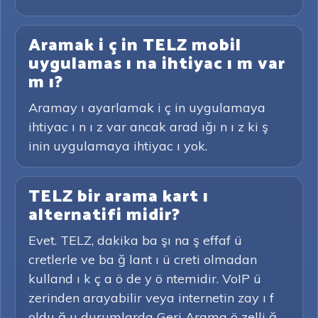
Aramak i ç in TELZ mobil
uygulamas ı na ihtiyac ı m var
m ı?
Aramay ı ayarlamak i ç in uygulamaya
ihtiyac ı n ı z var ancak arad ığı n ı z ki ş
inin uygulamaya ihtiyac ı yok.
TELZ bir arama kart ı
alternatifi midir?
Evet. TELZ, dakika ba şı na ş effaf ü
cretlerle ve ba ğ lant ı ü creti olmadan
kulland ı k ç a ö de y ö ntemidir. VoIP ü
zerinden arayabilir veya internetin zay ı f
oldu ğ u durumlarda Geri Arama ö zelli ğ