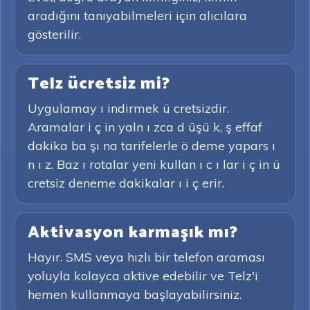
aradığını tanıyabilmeleri için alıcılara
gösterilir.
Telz ücretsiz mi?
Uygulamay ı indirmek ü cretsizdir.
Aramalar i ç in yaln ı zca d üşü k, ş effaf
dakika ba şı na tarifelerle ö deme yapars ı
n ı z. Baz ı rotalar yeni kullan ı c ı lar i ç in ü
cretsiz deneme dakikalar ı i ç erir.
Aktivasyon karmaşık mı?
Hayır. SMS veya hızlı bir telefon araması
yoluyla kolayca aktive edebilir ve Telz'i
hemen kullanmaya başlayabilirsiniz.