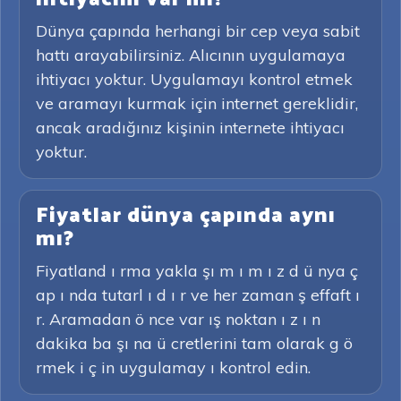
Dünya çapında herhangi bir cep veya sabit
hattı arayabilirsiniz. Alıcının uygulamaya
ihtiyacı yoktur. Uygulamayı kontrol etmek
ve aramayı kurmak için internet gereklidir,
ancak aradığınız kişinin internete ihtiyacı
yoktur.
Fiyatlar dünya çapında aynı
mı?
Fiyatland ı rma yakla şı m ı m ı z d ü nya ç
ap ı nda tutarl ı d ı r ve her zaman ş effaft ı
r. Aramadan ö nce var ış noktan ı z ı n
dakika ba şı na ü cretlerini tam olarak g ö
rmek i ç in uygulamay ı kontrol edin.