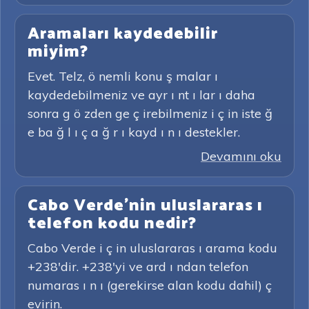
Aramaları kaydedebilir
miyim?
Evet. Telz, ö nemli konu ş malar ı
kaydedebilmeniz ve ayr ı nt ı lar ı daha
sonra g ö zden ge ç irebilmeniz i ç in iste ğ
e ba ğ l ı ç a ğ r ı kayd ı n ı destekler.
Devamını oku
Cabo Verde'nin uluslararas ı
telefon kodu nedir?
Cabo Verde i ç in uluslararas ı arama kodu
+238'dir. +238'yi ve ard ı ndan telefon
numaras ı n ı (gerekirse alan kodu dahil) ç
evirin.