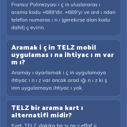
Fransız Polinezyası i ç in uluslararas ı
arama kodu +689'dir. +689'yi ve ard ı ndan
telefon numaras ı n ı (gerekirse alan kodu
dahil) ç evirin.
Aramak i ç in TELZ mobil
uygulamas ı na ihtiyac ı m var
m ı?
Aramay ı ayarlamak i ç in uygulamaya
ihtiyac ı n ı z var ancak arad ığı n ı z ki ş
inin uygulamaya ihtiyac ı yok.
TELZ bir arama kart ı
alternatifi midir?
Evet. TELZ, dakika ba şı na ş effaf ü