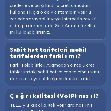
cretlerle ve ba ğ lant ı ü creti olmadan
kulland ı k ç a ö de y ö ntemidir. VoIP ü
zerinden arayabilir veya internetin zay ı f
oldu ğ u durumlarda Geri Arama ö zelli ğ
ini kullanabilirsiniz.
Sabit hat tarifeleri mobil
tarifelerden farkl ı m ı?
Farkl ı olabilirler. Aramadan ö nce ü cret
tablosundaki sabit hat ve cep telefonu sat ı
rlar ı n ı n ayr ı oldu ğ unu kontrol edin.
Ç a ğ r ı kalitesi (VoIP) nas ı l?
TELZ, y ü ksek kaliteli VoIP aramas ı n ı