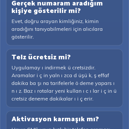
Gerçek numaram aradığım
kişiye gösterilir mi?
Evet, doğru arayan kimliğiniz, kimin
aradığını tanıyabilmeleri için alıcılara
gösterilir.
Telz ücretsiz mi?
Uygulamay ı indirmek ü cretsizdir.
Aramalar i ç in yaln ı zca d üşü k, ş effaf
dakika ba şı na tarifelerle ö deme yapars ı
n ı z. Baz ı rotalar yeni kullan ı c ı lar i ç in ü
cretsiz deneme dakikalar ı i ç erir.
Aktivasyon karmaşık mı?