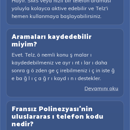
Hayır. SMS veya hızlı bir telefon araması
yoluyla kolayca aktive edebilir ve Telz'i
hemen kullanmaya başlayabilirsiniz.
Aramaları kaydedebilir
miyim?
Evet. Telz, ö nemli konu ş malar ı
kaydedebilmeniz ve ayr ı nt ı lar ı daha
sonra g ö zden ge ç irebilmeniz i ç in iste ğ
e ba ğ l ı ç a ğ r ı kayd ı n ı destekler.
Devamını oku
Fransız Polinezyası'nin
uluslararas ı telefon kodu
nedir?