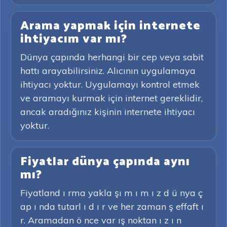
Arama yapmak için internete
ihtiyacım var mı?
Dünya çapında herhangi bir cep veya sabit
hattı arayabilirsiniz. Alıcının uygulamaya
ihtiyacı yoktur. Uygulamayı kontrol etmek
ve aramayı kurmak için internet gereklidir,
ancak aradığınız kişinin internete ihtiyacı
yoktur.
Fiyatlar dünya çapında aynı
mı?
Fiyatland ı rma yakla şı m ı m ı z d ü nya ç
ap ı nda tutarl ı d ı r ve her zaman ş effaft ı
r. Aramadan ö nce var ış noktan ı z ı n