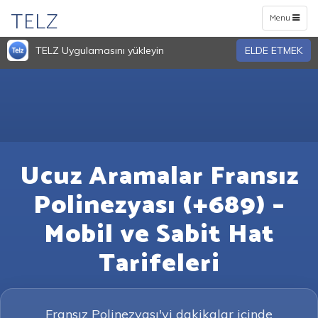
TELZ
Toggle
Menu
navigation
TELZ Uygulamasını yükleyin
ELDE ETMEK
Ucuz Aramalar Fransız
Polinezyası (+689) –
Mobil ve Sabit Hat
Tarifeleri
Fransız Polinezyası'yi dakikalar içinde