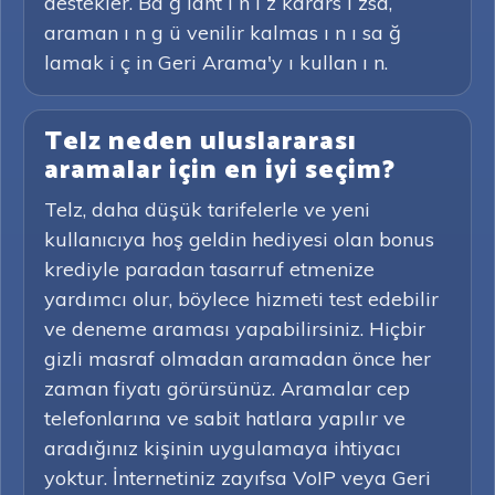
destekler. Ba ğ lant ı n ı z karars ı zsa,
araman ı n g ü venilir kalmas ı n ı sa ğ
lamak i ç in Geri Arama'y ı kullan ı n.
Telz neden uluslararası
aramalar için en iyi seçim?
Telz, daha düşük tarifelerle ve yeni
kullanıcıya hoş geldin hediyesi olan bonus
krediyle paradan tasarruf etmenize
yardımcı olur, böylece hizmeti test edebilir
ve deneme araması yapabilirsiniz. Hiçbir
gizli masraf olmadan aramadan önce her
zaman fiyatı görürsünüz. Aramalar cep
telefonlarına ve sabit hatlara yapılır ve
aradığınız kişinin uygulamaya ihtiyacı
yoktur. İnternetiniz zayıfsa VoIP veya Geri