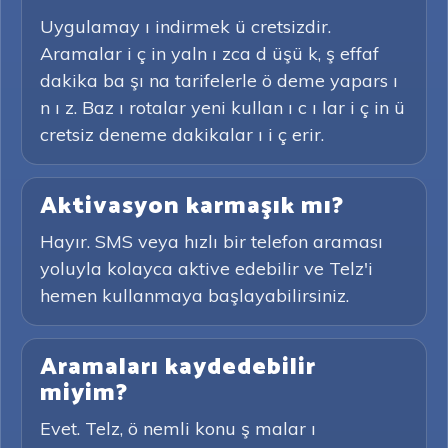
Uygulamay ı indirmek ü cretsizdir.
Aramalar i ç in yaln ı zca d üşü k, ş effaf
dakika ba şı na tarifelerle ö deme yapars ı
n ı z. Baz ı rotalar yeni kullan ı c ı lar i ç in ü
cretsiz deneme dakikalar ı i ç erir.
Aktivasyon karmaşık mı?
Hayır. SMS veya hızlı bir telefon araması
yoluyla kolayca aktive edebilir ve Telz'i
hemen kullanmaya başlayabilirsiniz.
Aramaları kaydedebilir
miyim?
Evet. Telz, ö nemli konu ş malar ı