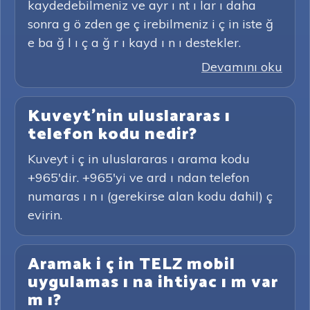
kaydedebilmeniz ve ayr ı nt ı lar ı daha
sonra g ö zden ge ç irebilmeniz i ç in iste ğ
e ba ğ l ı ç a ğ r ı kayd ı n ı destekler.
Devamını oku
Kuveyt'nin uluslararas ı
telefon kodu nedir?
Kuveyt i ç in uluslararas ı arama kodu
+965'dir. +965'yi ve ard ı ndan telefon
numaras ı n ı (gerekirse alan kodu dahil) ç
evirin.
Aramak i ç in TELZ mobil
uygulamas ı na ihtiyac ı m var
m ı?