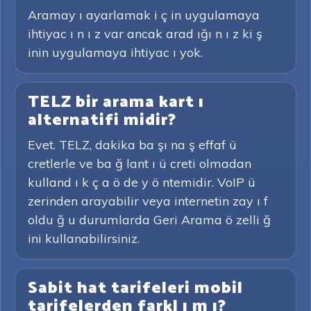
Aramay ı ayarlamak i ç in uygulamaya
ihtiyac ı n ı z var ancak arad ığı n ı z ki ş
inin uygulamaya ihtiyac ı yok.
TELZ bir arama kart ı
alternatifi midir?
Evet. TELZ, dakika ba şı na ş effaf ü
cretlerle ve ba ğ lant ı ü creti olmadan
kulland ı k ç a ö de y ö ntemidir. VoIP ü
zerinden arayabilir veya internetin zay ı f
oldu ğ u durumlarda Geri Arama ö zelli ğ
ini kullanabilirsiniz.
Sabit hat tarifeleri mobil
tarifelerden farkl ı m ı?