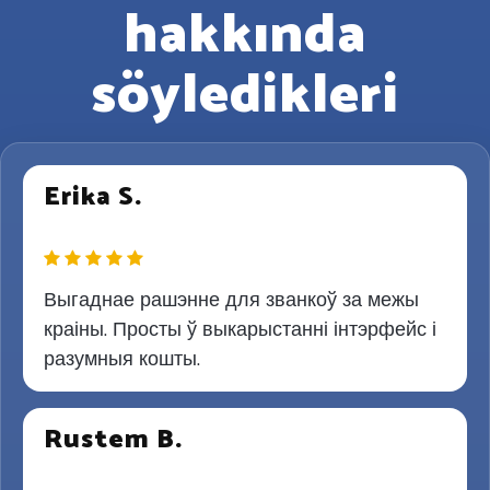
hakkında
söyledikleri
Erika S.
Выгаднае рашэнне для званкоў за межы
краіны. Просты ў выкарыстанні інтэрфейс і
разумныя кошты.
Rustem B.