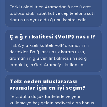
Farkl ı olabilirler. Aramadan ö nce ü cret
tablosundaki sabit hat ve cep telefonu sat ı
rlar ı n ı n ayr ı oldu ğ unu kontrol edin.
Ç a ğ r ı kalitesi (VoIP) nas ı l?
TELZ, y ü ksek kaliteli VoIP aramas ı n ı
destekler. Ba ğ lant ı n ı z karars ı zsa,
araman ı n g ü venilir kalmas ı n ı sa ğ
lamak i ç in Geri Arama'y ı kullan ı n.
Telz neden uluslararası
aramalar için en iyi seçim?
Telz, daha düşük tarifelerle ve yeni
kullanıcıya hoş geldin hediyesi olan bonus