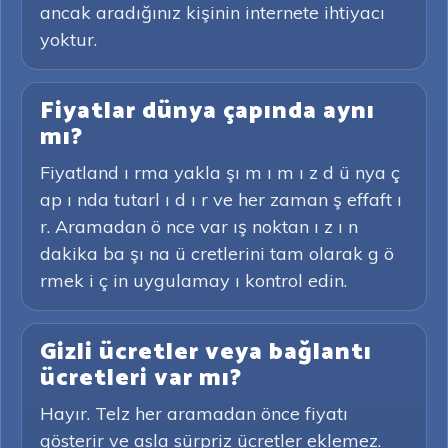
ancak aradığınız kişinin internete ihtiyacı
yoktur.
Fiyatlar dünya çapında aynı
mı?
Fiyatland ı rma yakla şı m ı m ı z d ü nya ç
ap ı nda tutarl ı d ı r ve her zaman ş effaft ı
r. Aramadan ö nce var ış noktan ı z ı n
dakika ba şı na ü cretlerini tam olarak g ö
rmek i ç in uygulamay ı kontrol edin.
Gizli ücretler veya bağlantı
ücretleri var mı?
Hayır. Telz her aramadan önce fiyatı
gösterir ve asla sürpriz ücretler eklemez.