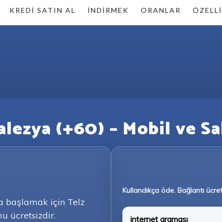
KREDI SATIN AL
İNDIRMEK
ORANLAR
ÖZELLI
lezya (+60) – Mobil ve Sab
Kullandıkça öde. Bağlantı ücret
a başlamak için Telz
u ücretsizdir.
internet araması