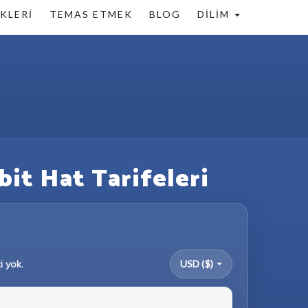
KLERI
TEMAS ETMEK
BLOG
DILIM
it Hat Tarifeleri
i yok.
USD ($)