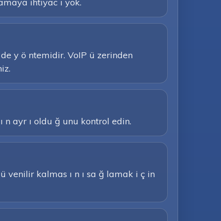
amaya ihtiyac ı yok.
ö de y ö ntemidir. VoIP ü zerinden
iz.
ı n ayr ı oldu ğ unu kontrol edin.
 ü venilir kalmas ı n ı sa ğ lamak i ç in