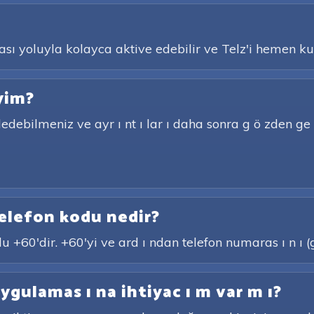
ası yoluyla kolayca aktive edebilir ve Telz'i hemen k
yim?
debilmeniz ve ayr ı nt ı lar ı daha sonra g ö zden ge ç 
telefon kodu nedir?
 +60'dir. +60'yi ve ard ı ndan telefon numaras ı n ı (g
ygulamas ı na ihtiyac ı m var m ı?