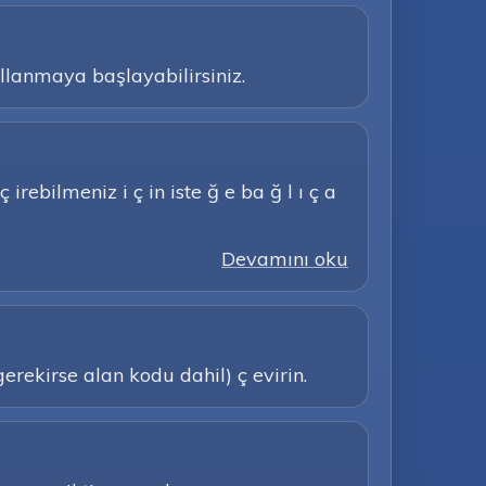
ullanmaya başlayabilirsiniz.
irebilmeniz i ç in iste ğ e ba ğ l ı ç a
Devamını oku
erekirse alan kodu dahil) ç evirin.