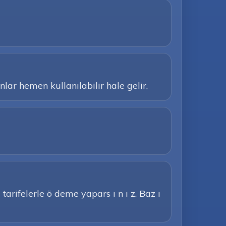
lar hemen kullanılabilir hale gelir.
tarifelerle ö deme yapars ı n ı z. Baz ı