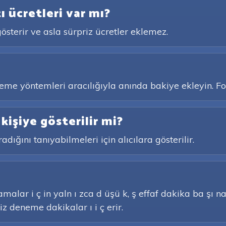
ı ücretleri var mı?
österir ve asla sürpriz ücretler eklemez.
me yöntemleri aracılığıyla anında bakiye ekleyin. Fon
işiye gösterilir mi?
dığını tanıyabilmeleri için alıcılara gösterilir.
alar i ç in yaln ı zca d üşü k, ş effaf dakika ba şı na 
tsiz deneme dakikalar ı i ç erir.