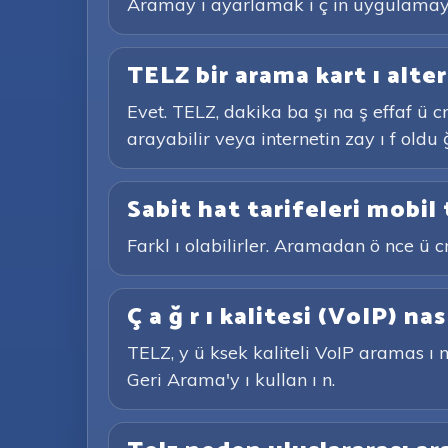
Aramay ı ayarlamak i ç in uygulamaya i
TELZ bir arama kart ı alter
Evet. TELZ, dakika ba şı na ş effaf ü c
arayabilir veya internetin zay ı f oldu
Sabit hat tarifeleri mobil 
Farkl ı olabilirler. Aramadan ö nce ü cr
Ç a ğ r ı kalitesi (VoIP) nas 
TELZ, y ü ksek kaliteli VoIP aramas ı n 
Geri Arama'y ı kullan ı n.