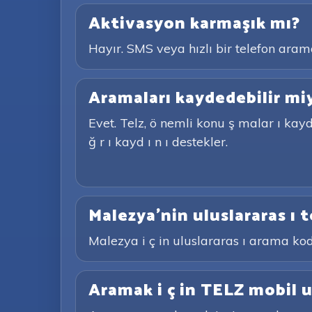
Aktivasyon karmaşık mı?
Hayır. SMS veya hızlı bir telefon aram
Aramaları kaydedebilir mi
Evet. Telz, ö nemli konu ş malar ı kayde
ğ r ı kayd ı n ı destekler.
Malezya'nin uluslararas ı 
Malezya i ç in uluslararas ı arama kodu
Aramak i ç in TELZ mobil u