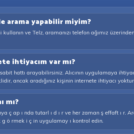
e arama yapabilir miyim?
 kullanın ve Telz, aramanızı telefon ağımız üzerinden 
te ihtiyacım var mı?
abit hattı arayabilirsiniz. Alıcının uygulamaya ihtiy
dir, ancak aradığınız kişinin internete ihtiyacı yoktur
nı mı?
ya ç ap ı nda tutarl ı d ı r ve her zaman ş effaft ı r. 
 g ö rmek i ç in uygulamay ı kontrol edin.