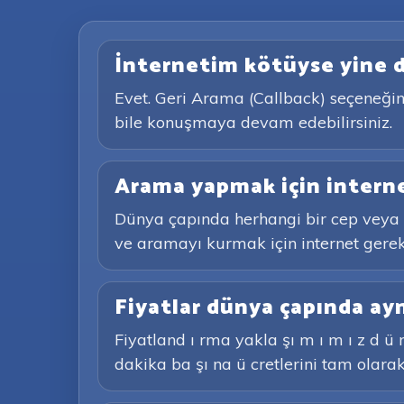
İnternetim kötüyse yine d
Evet. Geri Arama (Callback) seçeneğini
bile konuşmaya devam edebilirsiniz.
Arama yapmak için interne
Dünya çapında herhangi bir cep veya s
ve aramayı kurmak için internet gerekli
Fiyatlar dünya çapında ay
Fiyatland ı rma yakla şı m ı m ı z d ü n
dakika ba şı na ü cretlerini tam olarak