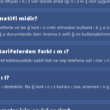
htiyac ı n ı z var ancak arad ığı n ı z ki ş inin uygul
natifi midir?
retlerle ve ba ğ lant ı ü creti olmadan kulland ı k ç a 
 ğ u durumlarda Geri Arama ö zelli ğ ini kullanabilirsin
tarifelerden farkl ı m ı?
et tablosundaki sabit hat ve cep telefonu sat ı rlar ı n 
ı l?
ı destekler. Ba ğ lant ı n ı z karars ı zsa, araman ı n g