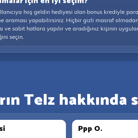
amalar için en iyi seçim?
ullanıcıya hoş geldin hediyesi olan bonus krediyle par
me araması yapabilirsiniz. Hiçbir gizli masraf olmad
 ve sabit hatlara yapılır ve aradığınız kişinin uygulam
ni seçin.
arın Telz hakkında s
si
Ppp O.