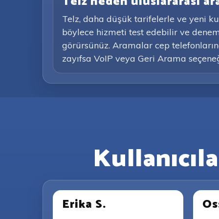
Telz neden uluslararası ar
Telz, daha düşük tarifelerle ve yeni k
böylece hizmeti test edebilir ve dene
görürsünüz. Aramalar cep telefonlarına
zayıfsa VoIP veya Geri Arama seçeneği
Kullanıcıl
Erika S.
Os