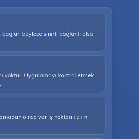
bağlar, böylece sınırlı bağlantı olsa
acı yoktur. Uygulamayı kontrol etmek
.
Aramadan ö nce var ış noktan ı z ı n