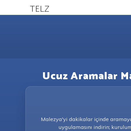
TELZ
Ucuz Aramalar Ma
Malezya'yi dakikalar içinde aramay
uygulamasını indirin; kurulum