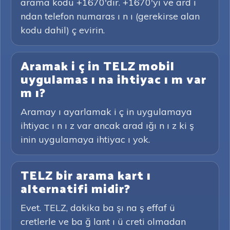
arama kodu +1670'dir. +1670'yi ve ard ı
ndan telefon numaras ı n ı (gerekirse alan
kodu dahil) ç evirin.
Aramak i ç in TELZ mobil
uygulamas ı na ihtiyac ı m var
m ı?
Aramay ı ayarlamak i ç in uygulamaya
ihtiyac ı n ı z var ancak arad ığı n ı z ki ş
inin uygulamaya ihtiyac ı yok.
TELZ bir arama kart ı
alternatifi midir?
Evet. TELZ, dakika ba şı na ş effaf ü
cretlerle ve ba ğ lant ı ü creti olmadan