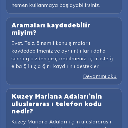
hemen kullanmaya başlayabilirsiniz.
Aramaları kaydedebilir
miyim?
Evet. Telz, ö nemli konu ş malar ı
kaydedebilmeniz ve ayr ı nt ı lar ı daha
sonra g ö zden ge ç irebilmeniz i ç in iste ğ
e ba ğ l ı ç a ğ r ı kayd ı n ı destekler.
Devamını oku
Kuzey Mariana Adaları'nin
uluslararas ı telefon kodu
nedir?
Kuzey Mariana Adaları i ç in uluslararas ı