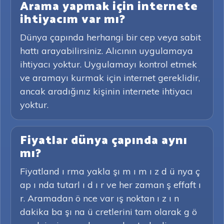
Arama yapmak için internete
ihtiyacım var mı?
Dünya çapında herhangi bir cep veya sabit
hattı arayabilirsiniz. Alıcının uygulamaya
ihtiyacı yoktur. Uygulamayı kontrol etmek
ve aramayı kurmak için internet gereklidir,
ancak aradığınız kişinin internete ihtiyacı
yoktur.
Fiyatlar dünya çapında aynı
mı?
Fiyatland ı rma yakla şı m ı m ı z d ü nya ç
ap ı nda tutarl ı d ı r ve her zaman ş effaft ı
r. Aramadan ö nce var ış noktan ı z ı n
dakika ba şı na ü cretlerini tam olarak g ö