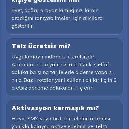
kişiye gösterilir mi?
Evet, doğru arayan kimliğiniz, kimin
aradığını tanıyabilmeleri için alıcılara
gösterilir.
Telz ücretsiz mi?
Uygulamay ı indirmek ü cretsizdir.
Aramalar i ç in yaln ı zca d üşü k, ş effaf
dakika ba şı na tarifelerle ö deme yapars ı
n ı z. Baz ı rotalar yeni kullan ı c ı lar i ç in ü
cretsiz deneme dakikalar ı i ç erir.
Aktivasyon karmaşık mı?
Hayır. SMS veya hızlı bir telefon araması
yoluyla kolayca aktive edebilir ve Telz'i