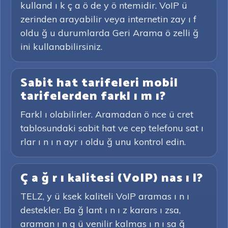
kulland ı k ç a ö de y ö ntemidir. VoIP ü
zerinden arayabilir veya internetin zay ı f
oldu ğ u durumlarda Geri Arama ö zelli ğ
ini kullanabilirsiniz.
Sabit hat tarifeleri mobil
tarifelerden farkl ı m ı?
Farkl ı olabilirler. Aramadan ö nce ü cret
tablosundaki sabit hat ve cep telefonu sat ı
rlar ı n ı n ayr ı oldu ğ unu kontrol edin.
Ç a ğ r ı kalitesi (VoIP) nas ı l?
TELZ, y ü ksek kaliteli VoIP aramas ı n ı
destekler. Ba ğ lant ı n ı z karars ı zsa,
araman ı n g ü venilir kalmas ı n ı sa ğ