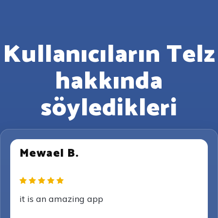
Kullanıcıların Telz
hakkında
söyledikleri
Mewael B.
it is an amazing app