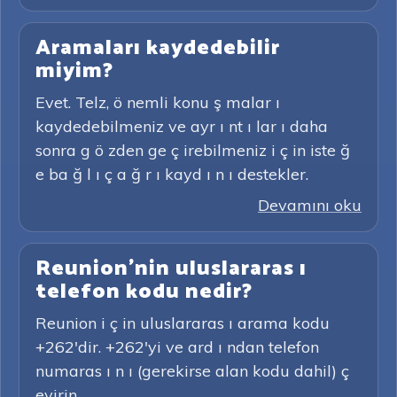
Aramaları kaydedebilir
miyim?
Evet. Telz, ö nemli konu ş malar ı
kaydedebilmeniz ve ayr ı nt ı lar ı daha
sonra g ö zden ge ç irebilmeniz i ç in iste ğ
e ba ğ l ı ç a ğ r ı kayd ı n ı destekler.
Devamını oku
Reunion'nin uluslararas ı
telefon kodu nedir?
Reunion i ç in uluslararas ı arama kodu
+262'dir. +262'yi ve ard ı ndan telefon
numaras ı n ı (gerekirse alan kodu dahil) ç
evirin.