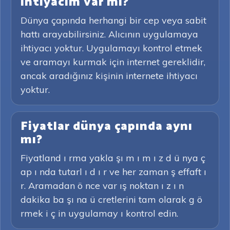
ihtiyacım var mı?
Dünya çapında herhangi bir cep veya sabit
hattı arayabilirsiniz. Alıcının uygulamaya
ihtiyacı yoktur. Uygulamayı kontrol etmek
ve aramayı kurmak için internet gereklidir,
ancak aradığınız kişinin internete ihtiyacı
yoktur.
Fiyatlar dünya çapında aynı
mı?
Fiyatland ı rma yakla şı m ı m ı z d ü nya ç
ap ı nda tutarl ı d ı r ve her zaman ş effaft ı
r. Aramadan ö nce var ış noktan ı z ı n
dakika ba şı na ü cretlerini tam olarak g ö
rmek i ç in uygulamay ı kontrol edin.