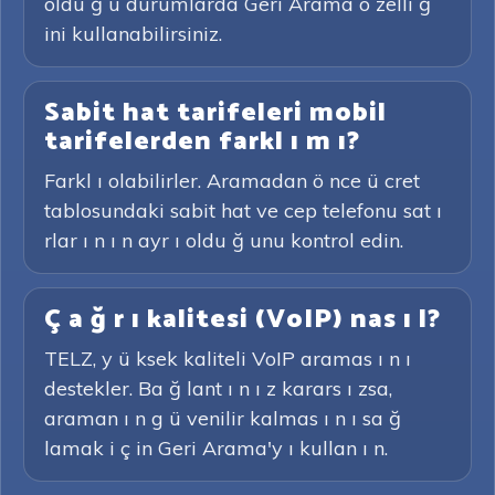
oldu ğ u durumlarda Geri Arama ö zelli ğ
ini kullanabilirsiniz.
Sabit hat tarifeleri mobil
tarifelerden farkl ı m ı?
Farkl ı olabilirler. Aramadan ö nce ü cret
tablosundaki sabit hat ve cep telefonu sat ı
rlar ı n ı n ayr ı oldu ğ unu kontrol edin.
Ç a ğ r ı kalitesi (VoIP) nas ı l?
TELZ, y ü ksek kaliteli VoIP aramas ı n ı
destekler. Ba ğ lant ı n ı z karars ı zsa,
araman ı n g ü venilir kalmas ı n ı sa ğ
lamak i ç in Geri Arama'y ı kullan ı n.