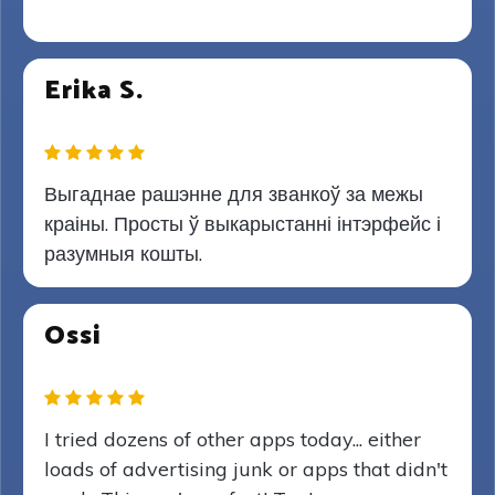
Erika S.
Выгаднае рашэнне для званкоў за межы
краіны. Просты ў выкарыстанні інтэрфейс і
разумныя кошты.
Ossi
I tried dozens of other apps today... either
loads of advertising junk or apps that didn't