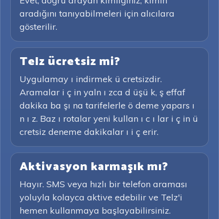
Evet, doğru arayan kimliğiniz, kimin
aradığını tanıyabilmeleri için alıcılara
gösterilir.
Telz ücretsiz mi?
Uygulamay ı indirmek ü cretsizdir.
Aramalar i ç in yaln ı zca d üşü k, ş effaf
dakika ba şı na tarifelerle ö deme yapars ı
n ı z. Baz ı rotalar yeni kullan ı c ı lar i ç in ü
cretsiz deneme dakikalar ı i ç erir.
Aktivasyon karmaşık mı?
Hayır. SMS veya hızlı bir telefon araması
yoluyla kolayca aktive edebilir ve Telz'i
hemen kullanmaya başlayabilirsiniz.