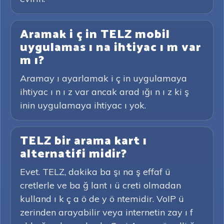
Aramak i ç in TELZ mobil
uygulamas ı na ihtiyac ı m var
m ı?
Aramay ı ayarlamak i ç in uygulamaya
ihtiyac ı n ı z var ancak arad ığı n ı z ki ş
inin uygulamaya ihtiyac ı yok.
TELZ bir arama kart ı
alternatifi midir?
Evet. TELZ, dakika ba şı na ş effaf ü
cretlerle ve ba ğ lant ı ü creti olmadan
kulland ı k ç a ö de y ö ntemidir. VoIP ü
zerinden arayabilir veya internetin zay ı f