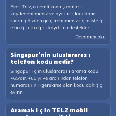
Evet. Telz, ö nemli konu ş malar ı
kaydedebilmeniz ve ayr ı nt ı lar ı daha
sonra g ö zden ge ç irebilmeniz i ç in iste ğ
e ba ğ l ı ç a ğ r ı kayd ı n ı destekler.
Devamını oku
Singapur'nin uluslararas ı
telefon kodu nedir?
Singapur i ç in uluslararas ı arama kodu
+65'dir. +65'yi ve ard ı ndan telefon
numaras ı n ı (gerekirse alan kodu dahil) ç
evirin.
Aramak i ç in TELZ mobil