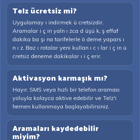
Telz ücretsiz mi?
Uygulamay ı indirmek ü cretsizdir.
Aramalar i ç in yaln ı zca d üşü k, ş effaf
dakika ba şı na tarifelerle ö deme yapars ı
n ı z. Baz ı rotalar yeni kullan ı c ı lar i ç in ü
cretsiz deneme dakikalar ı i ç erir.
Aktivasyon karmaşık mı?
Hayır. SMS veya hızlı bir telefon araması
yoluyla kolayca aktive edebilir ve Telz'i
hemen kullanmaya başlayabilirsiniz.
Aramaları kaydedebilir
miyim?