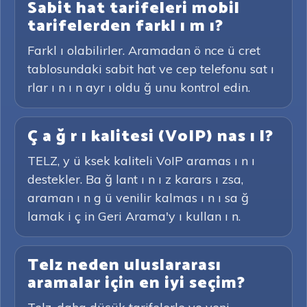
Sabit hat tarifeleri mobil
tarifelerden farkl ı m ı?
Farkl ı olabilirler. Aramadan ö nce ü cret
tablosundaki sabit hat ve cep telefonu sat ı
rlar ı n ı n ayr ı oldu ğ unu kontrol edin.
Ç a ğ r ı kalitesi (VoIP) nas ı l?
TELZ, y ü ksek kaliteli VoIP aramas ı n ı
destekler. Ba ğ lant ı n ı z karars ı zsa,
araman ı n g ü venilir kalmas ı n ı sa ğ
lamak i ç in Geri Arama'y ı kullan ı n.
Telz neden uluslararası
aramalar için en iyi seçim?