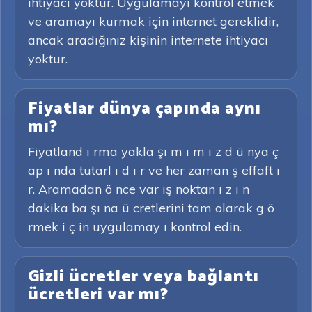
ihtiyacı yoktur. Uygulamayı kontrol etmek
ve aramayı kurmak için internet gereklidir,
ancak aradığınız kişinin internete ihtiyacı
yoktur.
Fiyatlar dünya çapında aynı
mı?
Fiyatland ı rma yakla şı m ı m ı z d ü nya ç
ap ı nda tutarl ı d ı r ve her zaman ş effaft ı
r. Aramadan ö nce var ış noktan ı z ı n
dakika ba şı na ü cretlerini tam olarak g ö
rmek i ç in uygulamay ı kontrol edin.
Gizli ücretler veya bağlantı
ücretleri var mı?