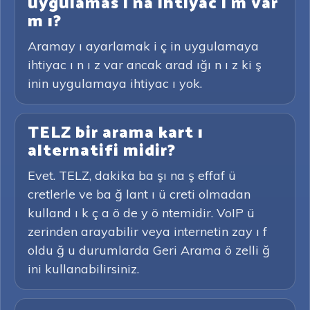
uygulamas ı na ihtiyac ı m var
m ı?
Aramay ı ayarlamak i ç in uygulamaya
ihtiyac ı n ı z var ancak arad ığı n ı z ki ş
inin uygulamaya ihtiyac ı yok.
TELZ bir arama kart ı
alternatifi midir?
Evet. TELZ, dakika ba şı na ş effaf ü
cretlerle ve ba ğ lant ı ü creti olmadan
kulland ı k ç a ö de y ö ntemidir. VoIP ü
zerinden arayabilir veya internetin zay ı f
oldu ğ u durumlarda Geri Arama ö zelli ğ
ini kullanabilirsiniz.