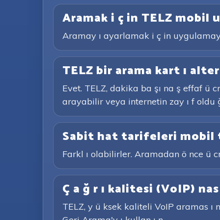
Aramak i ç in TELZ mobil u
Aramay ı ayarlamak i ç in uygulamaya i
TELZ bir arama kart ı alter
Evet. TELZ, dakika ba şı na ş effaf ü c
arayabilir veya internetin zay ı f oldu
Sabit hat tarifeleri mobil 
Farkl ı olabilirler. Aramadan ö nce ü cr
Ç a ğ r ı kalitesi (VoIP) nas 
TELZ, y ü ksek kaliteli VoIP aramas ı n 
Geri Arama'y ı kullan ı n.