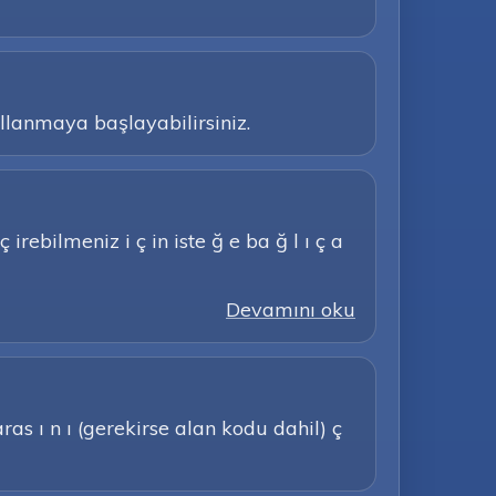
ullanmaya başlayabilirsiniz.
irebilmeniz i ç in iste ğ e ba ğ l ı ç a
Devamını oku
as ı n ı (gerekirse alan kodu dahil) ç