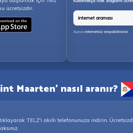
aya başlamak için Telz
Kullandıkça öde. Bağlantı ücret
u ücretsizdir.
internet araması
Ayrıca
internetsiz arayabilirsiniz
.
Sint Maarten' nasıl aranır?
layarak TELZ'i akıllı telefonunuza indirin. Ücretsiz
ksınız.