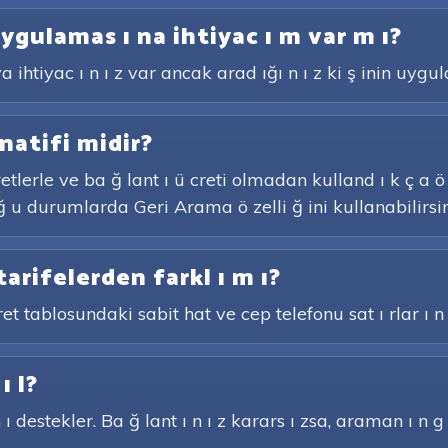
ygulamas ı na ihtiyac ı m var m ı?
htiyac ı n ı z var ancak arad ığı n ı z ki ş inin uygul
natifi midir?
retlerle ve ba ğ lant ı ü creti olmadan kulland ı k ç a 
 ğ u durumlarda Geri Arama ö zelli ğ ini kullanabilirsin
tarifelerden farkl ı m ı?
et tablosundaki sabit hat ve cep telefonu sat ı rlar ı n 
ı l?
ı destekler. Ba ğ lant ı n ı z karars ı zsa, araman ı n g