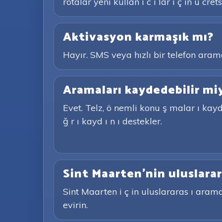
rotalar yeni kullan ı c ı lar i ç in ü cre
Aktivasyon karmaşık mı?
Hayır. SMS veya hızlı bir telefon aram
Aramaları kaydedebilir mi
Evet. Telz, ö nemli konu ş malar ı kayde
ğ r ı kayd ı n ı destekler.
Sint Maarten'nin uluslarar
Sint Maarten i ç in uluslararas ı aram
evirin.