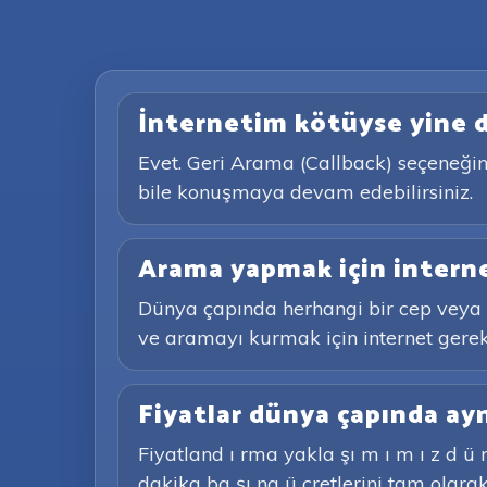
İnternetim kötüyse yine d
Evet. Geri Arama (Callback) seçeneğini
bile konuşmaya devam edebilirsiniz.
Arama yapmak için interne
Dünya çapında herhangi bir cep veya s
ve aramayı kurmak için internet gerekli
Fiyatlar dünya çapında ay
Fiyatland ı rma yakla şı m ı m ı z d ü n
dakika ba şı na ü cretlerini tam olarak