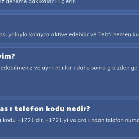
tsiz deneme dakikalar ı i ç erir.
ası yoluyla kolayca aktive edebilir ve Telz'i hemen k
yim?
debilmeniz ve ayr ı nt ı lar ı daha sonra g ö zden ge ç 
as ı telefon kodu nedir?
a kodu +1721'dir. +1721'yi ve ard ı ndan telefon numar