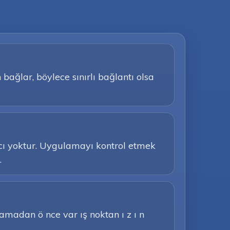
bağlar, böylece sınırlı bağlantı olsa
acı yoktur. Uygulamayı kontrol etmek
.
Aramadan ö nce var ış noktan ı z ı n