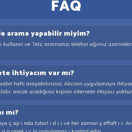
FAQ
e arama yapabilir miyim?
 kullanın ve Telz, aramanızı telefon ağımız üzerinden 
te ihtiyacım var mı?
abit hattı arayabilirsiniz. Alıcının uygulamaya ihtiy
dir, ancak aradığınız kişinin internete ihtiyacı yoktur
nı mı?
ya ç ap ı nda tutarl ı d ı r ve her zaman ş effaft ı r. 
 g ö rmek i ç in uygulamay ı kontrol edin.