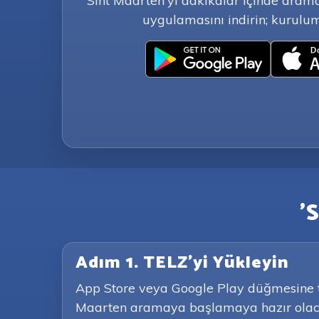
Sint Maarten'yi dakikalar içinde aram
uygulamasını indirin; kurulum
'
Adım 1. TELZ'yi Yükleyin
App Store veya Google Play düğmesine tık
Maarten aramaya başlamaya hazır olaca