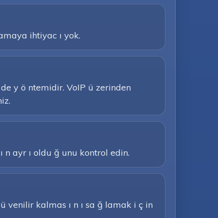
amaya ihtiyac ı yok.
ö de y ö ntemidir. VoIP ü zerinden
iz.
ı n ayr ı oldu ğ unu kontrol edin.
 ü venilir kalmas ı n ı sa ğ lamak i ç in