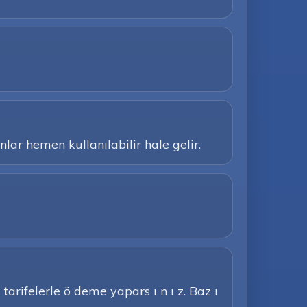
lar hemen kullanılabilir hale gelir.
tarifelerle ö deme yapars ı n ı z. Baz ı