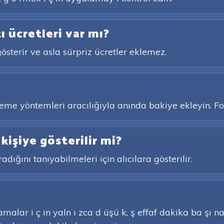
ı ücretleri var mı?
österir ve asla sürpriz ücretler eklemez.
me yöntemleri aracılığıyla anında bakiye ekleyin. Fon
işiye gösterilir mi?
dığını tanıyabilmeleri için alıcılara gösterilir.
alar i ç in yaln ı zca d üşü k, ş effaf dakika ba şı na 