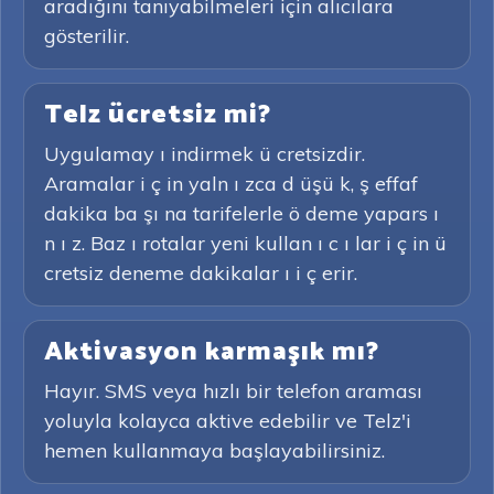
aradığını tanıyabilmeleri için alıcılara
gösterilir.
Telz ücretsiz mi?
Uygulamay ı indirmek ü cretsizdir.
Aramalar i ç in yaln ı zca d üşü k, ş effaf
dakika ba şı na tarifelerle ö deme yapars ı
n ı z. Baz ı rotalar yeni kullan ı c ı lar i ç in ü
cretsiz deneme dakikalar ı i ç erir.
Aktivasyon karmaşık mı?
Hayır. SMS veya hızlı bir telefon araması
yoluyla kolayca aktive edebilir ve Telz'i
hemen kullanmaya başlayabilirsiniz.