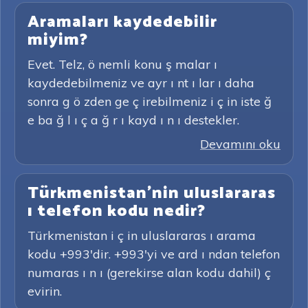
Aramaları kaydedebilir
miyim?
Evet. Telz, ö nemli konu ş malar ı
kaydedebilmeniz ve ayr ı nt ı lar ı daha
sonra g ö zden ge ç irebilmeniz i ç in iste ğ
e ba ğ l ı ç a ğ r ı kayd ı n ı destekler.
Devamını oku
Türkmenistan'nin uluslararas
ı telefon kodu nedir?
Türkmenistan i ç in uluslararas ı arama
kodu +993'dir. +993'yi ve ard ı ndan telefon
numaras ı n ı (gerekirse alan kodu dahil) ç
evirin.