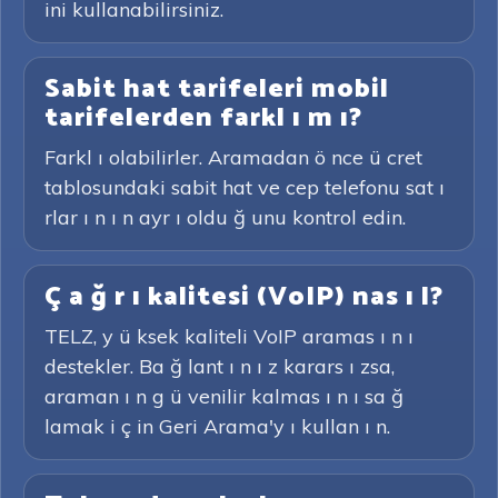
ini kullanabilirsiniz.
Sabit hat tarifeleri mobil
tarifelerden farkl ı m ı?
Farkl ı olabilirler. Aramadan ö nce ü cret
tablosundaki sabit hat ve cep telefonu sat ı
rlar ı n ı n ayr ı oldu ğ unu kontrol edin.
Ç a ğ r ı kalitesi (VoIP) nas ı l?
TELZ, y ü ksek kaliteli VoIP aramas ı n ı
destekler. Ba ğ lant ı n ı z karars ı zsa,
araman ı n g ü venilir kalmas ı n ı sa ğ
lamak i ç in Geri Arama'y ı kullan ı n.