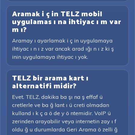
Aramak i ç in TELZ mobil
uygulamas ı na ihtiyac ı m var
m ı?
Aramay ı ayarlamak i ç in uygulamaya
ihtiyac ı n ı z var ancak arad ığı n ı z ki ş
inin uygulamaya ihtiyac ı yok.
TELZ bir arama kart ı
alternatifi midir?
Evet. TELZ, dakika ba şı na ş effaf ü
cretlerle ve ba ğ lant ı ü creti olmadan
kulland ı k ç a ö de y ö ntemidir. VoIP ü
zerinden arayabilir veya internetin zay ı f
oldu ğ u durumlarda Geri Arama ö zelli ğ