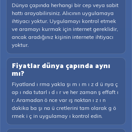
Dünya çapında herhangi bir cep veya sabit
hattı arayabilirsiniz. Alıcının uygulamaya
ihtiyacı yoktur. Uygulamayı kontrol etmek
ve aramayı kurmak için internet gereklidir,
ancak aradığınız kişinin internete ihtiyacı
yoktur.
Fiyatlar dünya çapında aynı
mı?
Fiyatland ı rma yakla şı m ı m ı z d ü nya ç
ap ı nda tutarl ı d ı r ve her zaman ş effaft ı
r. Aramadan ö nce var ış noktan ı z ı n
dakika ba şı na ü cretlerini tam olarak g ö
rmek i ç in uygulamay ı kontrol edin.