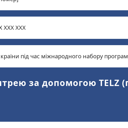
X XXX XXX
д країни під час міжнародного набору програм
итрею за допомогою TELZ 