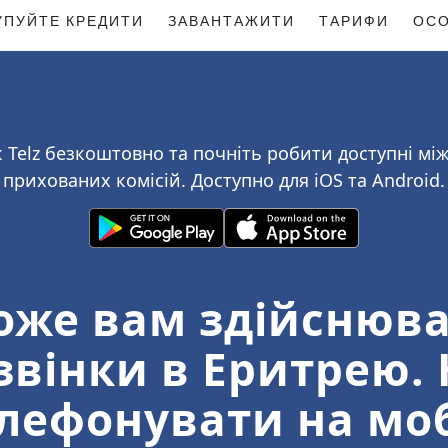
УПУЙТЕ КРЕДИТИ
ЗАВАНТАЖИТИ
ТАРИФИ
ОСО
 Telz безкоштовно та почніть робити доступні між
прихованих комісій. Доступно для iOS та Android.
оже вам здійснюва
вінки в Еритрею. 
лефонувати на моб