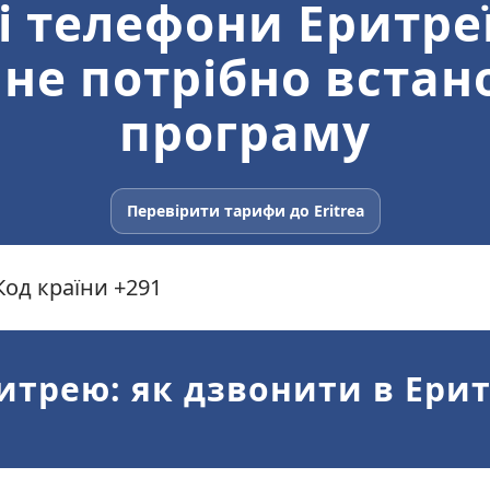
і телефони Еритр
 не потрібно вста
програму
Перевірити тарифи до Eritrea
Код країни +291
ритрею: як дзвонити в Ери