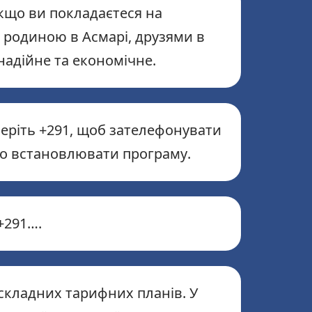
кщо ви покладаєтеся на
з родиною в Асмарі, друзями в
надійне та економічне.
еріть +291, щоб зателефонувати
но встановлювати програму.
+291….
складних тарифних планів. У