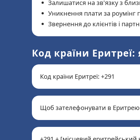
Залишатися на зв'язку з бли
Уникнення плати за роумінг 
Звернення до клієнтів і парт
Код країни Еритреї:
Код країни Еритреї: +291
Щоб зателефонувати в Еритрею з
+291 + [місцевий еритрейський