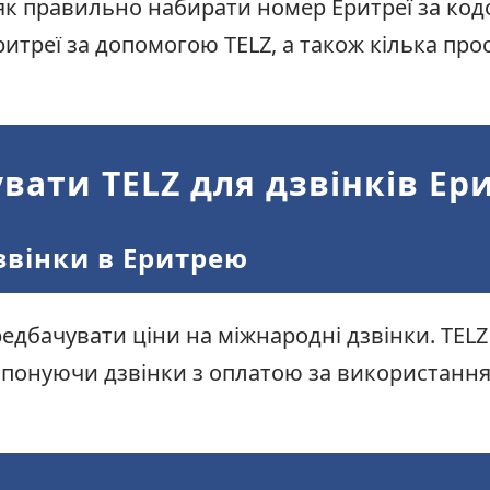
як правильно набирати номер Еритреї за кодо
итреї за допомогою TELZ, а також кілька пр
ати TELZ для дзвінків Ер
звінки в Еритрею
едбачувати ціни на міжнародні дзвінки. TEL
опонуючи дзвінки з оплатою за використання