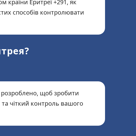
м країни Еритреї +291, як
остих способів контролювати
итрея?
Z розроблено, щоб зробити
 та чіткий контроль вашого