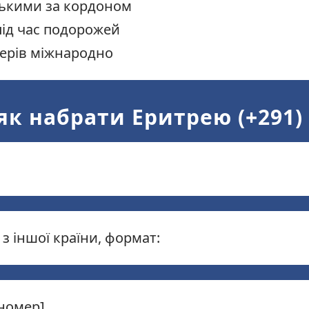
зькими за кордоном
під час подорожей
нерів міжнародно
 як набрати Еритрею (+291)
 іншої країни, формат:
 номер]