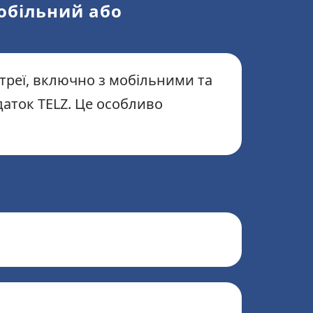
мобільний або
треї, включно з мобільними та
даток TELZ. Це особливо