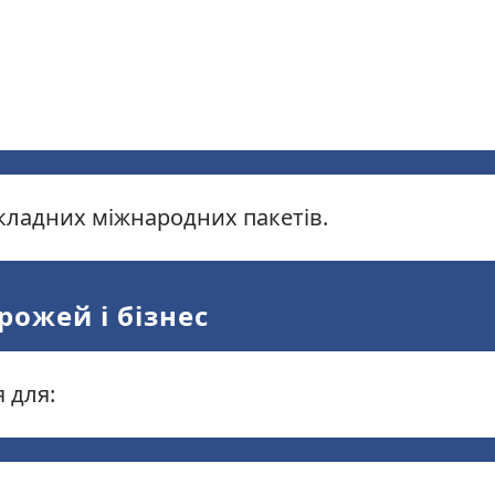
складних міжнародних пакетів.
орожей і бізнес
 для: