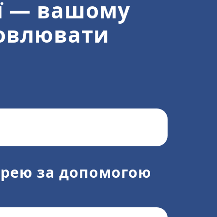
еї — вашому
новлювати
трею за допомогою