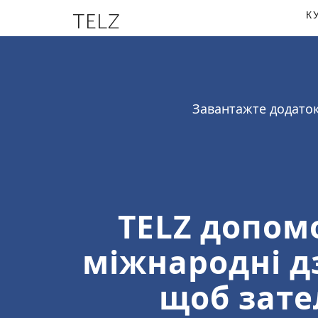
TELZ
К
Завантажте додаток
TELZ допом
міжнародні дз
щоб зате