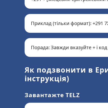
Приклад (тільки формат): +291 7
Порада: Завжди вказуйте + і ко
Як подзвонити в Ер
інструкція)
Завантажте TELZ