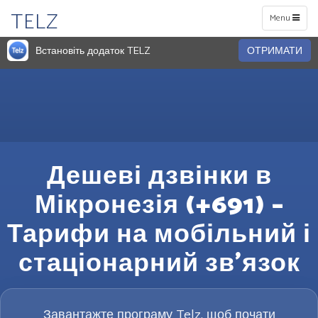
TELZ
Toggle
Menu
navigation
Встановіть додаток TELZ
ОТРИМАТИ
Дешеві дзвінки в
Мікронезія (+691) –
Тарифи на мобільний і
стаціонарний зв’язок
Завантажте програму Telz, щоб почати