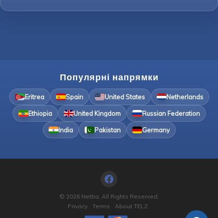
Популярні напрямки
Eritrea
Spain
United States
Netherlands
Ethiopia
United Kingdom
Russian Federation
India
Pakistan
Germany
© 2026 Nettia. All Rights Reserved.
Privacy
Terms
About TELZ