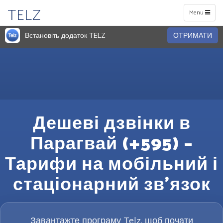
TELZ
Toggle
Menu
navigation
Встановіть додаток TELZ
ОТРИМАТИ
Дешеві дзвінки в
Парагвай (+595) –
Тарифи на мобільний і
стаціонарний зв’язок
Завантажте програму Telz, щоб почати