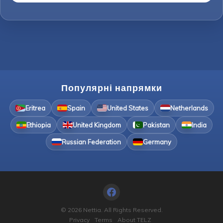
Популярні напрямки
Eritrea
Spain
United States
Netherlands
Ethiopia
United Kingdom
Pakistan
India
Russian Federation
Germany
© 2026 Nettia. All Rights Reserved.
Privacy
Terms
About TELZ