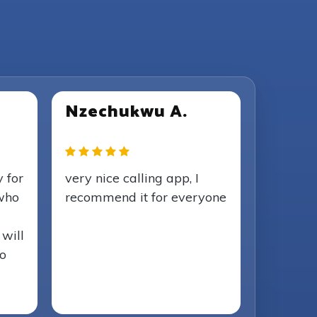
Nzechukwu A.
y for
very nice calling app, I
 who
recommend it for everyone
 will
to