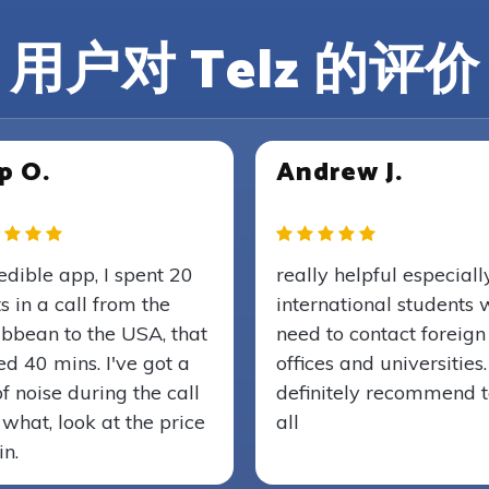
用户对 Telz 的评价
p O.
Andrew J.
edible app, I spent 20
really helpful especiall
s in a call from the
international students
ibbean to the USA, that
need to contact foreign
ed 40 mins. I've got a
offices and universities.
of noise during the call
definitely recommend 
 what, look at the price
all
n.