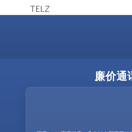
TELZ
廉价通话