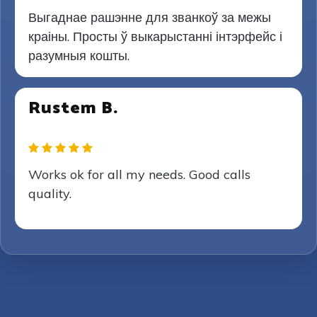
Выгаднае рашэнне для званкоў за межы
краіны. Просты ў выкарыстанні інтэрфейс і
разумныя кошты.
Rustem B.
Works ok for all my needs. Good calls
quality.