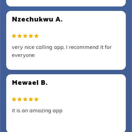
Nzechukwu A.
very nice calling app, I recommend it for
everyone
Mewael B.
it is an amazing app